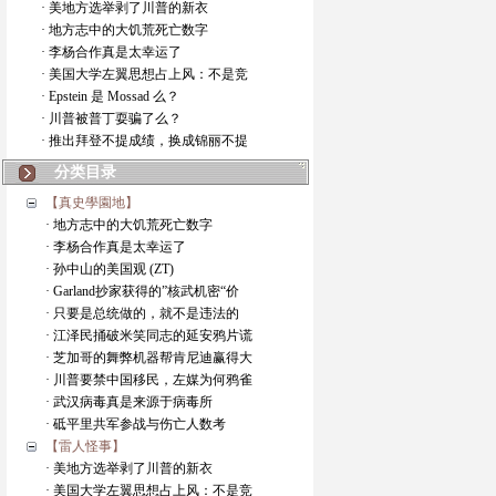
· 美地方选举剥了川普的新衣
· 地方志中的大饥荒死亡数字
· 李杨合作真是太幸运了
· 美国大学左翼思想占上风：不是竞
· Epstein 是 Mossad 么？
· 川普被普丁耍骗了么？
· 推出拜登不提成绩，换成锦丽不提
分类目录
【真史學園地】
· 地方志中的大饥荒死亡数字
· 李杨合作真是太幸运了
· 孙中山的美国观 (ZT)
· Garland抄家获得的”核武机密“价
· 只要是总统做的，就不是违法的
· 江泽民捅破米笑同志的延安鸦片谎
· 芝加哥的舞弊机器帮肯尼迪赢得大
· 川普要禁中国移民，左媒为何鸦雀
· 武汉病毒真是来源于病毒所
· 砥平里共军参战与伤亡人数考
【雷人怪事】
· 美地方选举剥了川普的新衣
· 美国大学左翼思想占上风：不是竞