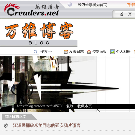
设万维读者为首页
万维
首 页
搜索>>
发表日志
控制面板
个人相册
https://blog.creaders.net/u/6570/
>
复制
>
收藏本页
网络日志正文
江泽民捅破米笑同志的延安鸦片谎言