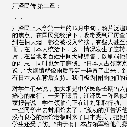
江泽民传 第二章：
，，，
江泽民上大学第一年的12月中旬，鸦片泛
的焦点。在国民党统治下，吸毒受到严厉查
到在抽大烟，都会被投入监狱，有些人甚至
而，在日本人统治下，这一情况发生了逆转
片，在当地老百姓中间大肆兜售，以削弱他
的斗志，同时也为了赚钱。“日本人占领南京
说，“大烟馆就像雨后春笋一样冒了出来，
有日本人在背后支持。我们极为憎恨他们的
对学生们来说，抽大烟是中华民族长期陷入
痛心的象征。一天下课后，江泽民一阵风似
家报告说，学生领袖们正在计划采取行动。
一些同学出去封烟馆去了，”激动的江告诉他
没有良心的烟馆老板叫来了日本宪兵，把他
学生还受了伤。”由于有日本占领军给他们