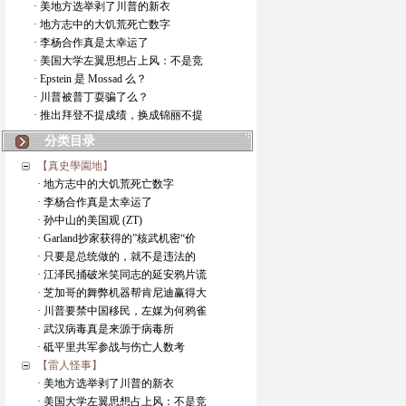
· 美地方选举剥了川普的新衣
· 地方志中的大饥荒死亡数字
· 李杨合作真是太幸运了
· 美国大学左翼思想占上风：不是竞
· Epstein 是 Mossad 么？
· 川普被普丁耍骗了么？
· 推出拜登不提成绩，换成锦丽不提
分类目录
【真史學園地】
· 地方志中的大饥荒死亡数字
· 李杨合作真是太幸运了
· 孙中山的美国观 (ZT)
· Garland抄家获得的”核武机密“价
· 只要是总统做的，就不是违法的
· 江泽民捅破米笑同志的延安鸦片谎
· 芝加哥的舞弊机器帮肯尼迪赢得大
· 川普要禁中国移民，左媒为何鸦雀
· 武汉病毒真是来源于病毒所
· 砥平里共军参战与伤亡人数考
【雷人怪事】
· 美地方选举剥了川普的新衣
· 美国大学左翼思想占上风：不是竞