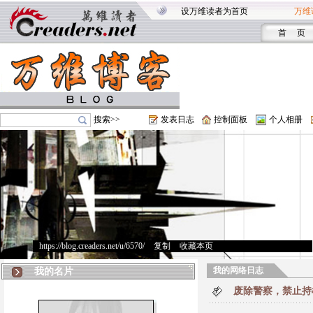
设万维读者为首页
万维
首 页
搜索>>
发表日志
控制面板
个人相册
https://blog.creaders.net/u/6570/
>
复制
>
收藏本页
我的网络日志
我的名片
废除警察，禁止持