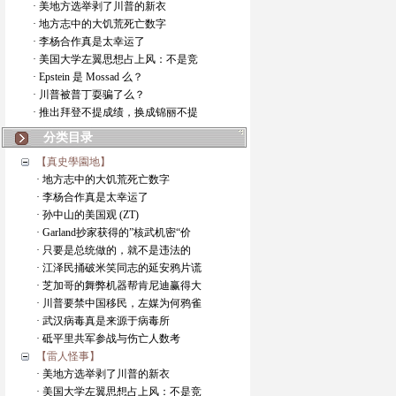
· 美地方选举剥了川普的新衣
· 地方志中的大饥荒死亡数字
· 李杨合作真是太幸运了
· 美国大学左翼思想占上风：不是竞
· Epstein 是 Mossad 么？
· 川普被普丁耍骗了么？
· 推出拜登不提成绩，换成锦丽不提
分类目录
【真史學園地】
· 地方志中的大饥荒死亡数字
· 李杨合作真是太幸运了
· 孙中山的美国观 (ZT)
· Garland抄家获得的”核武机密“价
· 只要是总统做的，就不是违法的
· 江泽民捅破米笑同志的延安鸦片谎
· 芝加哥的舞弊机器帮肯尼迪赢得大
· 川普要禁中国移民，左媒为何鸦雀
· 武汉病毒真是来源于病毒所
· 砥平里共军参战与伤亡人数考
【雷人怪事】
· 美地方选举剥了川普的新衣
· 美国大学左翼思想占上风：不是竞