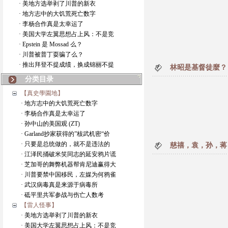
· 美地方选举剥了川普的新衣
· 地方志中的大饥荒死亡数字
· 李杨合作真是太幸运了
· 美国大学左翼思想占上风：不是竞
· Epstein 是 Mossad 么？
· 川普被普丁耍骗了么？
· 推出拜登不提成绩，换成锦丽不提
林昭是基督徒麼？
分类目录
【真史學園地】
· 地方志中的大饥荒死亡数字
· 李杨合作真是太幸运了
· 孙中山的美国观 (ZT)
· Garland抄家获得的”核武机密“价
· 只要是总统做的，就不是违法的
慈禧，袁，孙，蒋
· 江泽民捅破米笑同志的延安鸦片谎
· 芝加哥的舞弊机器帮肯尼迪赢得大
· 川普要禁中国移民，左媒为何鸦雀
· 武汉病毒真是来源于病毒所
· 砥平里共军参战与伤亡人数考
【雷人怪事】
· 美地方选举剥了川普的新衣
· 美国大学左翼思想占上风：不是竞