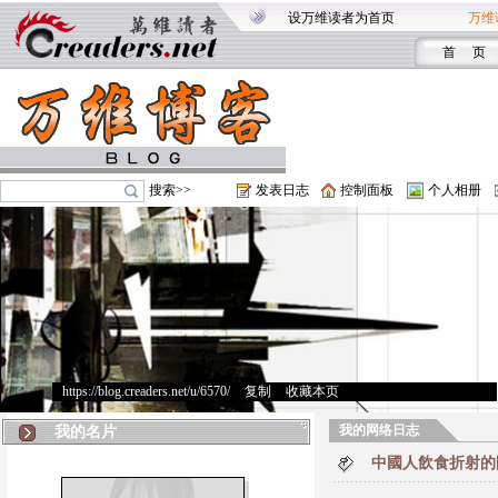
设万维读者为首页
万维
首 页
搜索>>
发表日志
控制面板
个人相册
https://blog.creaders.net/u/6570/
>
复制
>
收藏本页
我的网络日志
我的名片
中國人飲食折射的