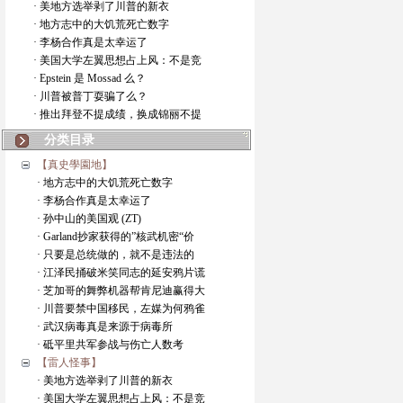
· 美地方选举剥了川普的新衣
· 地方志中的大饥荒死亡数字
· 李杨合作真是太幸运了
· 美国大学左翼思想占上风：不是竞
· Epstein 是 Mossad 么？
· 川普被普丁耍骗了么？
· 推出拜登不提成绩，换成锦丽不提
分类目录
【真史學園地】
· 地方志中的大饥荒死亡数字
· 李杨合作真是太幸运了
· 孙中山的美国观 (ZT)
· Garland抄家获得的”核武机密“价
· 只要是总统做的，就不是违法的
· 江泽民捅破米笑同志的延安鸦片谎
· 芝加哥的舞弊机器帮肯尼迪赢得大
· 川普要禁中国移民，左媒为何鸦雀
· 武汉病毒真是来源于病毒所
· 砥平里共军参战与伤亡人数考
【雷人怪事】
· 美地方选举剥了川普的新衣
· 美国大学左翼思想占上风：不是竞