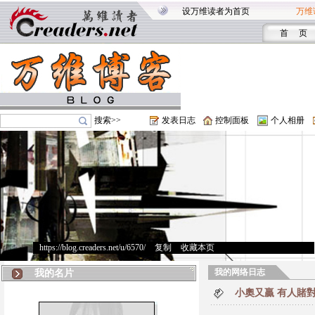
设万维读者为首页
万维
首 页
搜索>>
发表日志
控制面板
个人相册
https://blog.creaders.net/u/6570/
>
复制
>
收藏本页
我的网络日志
我的名片
小奧又贏 有人賭對 