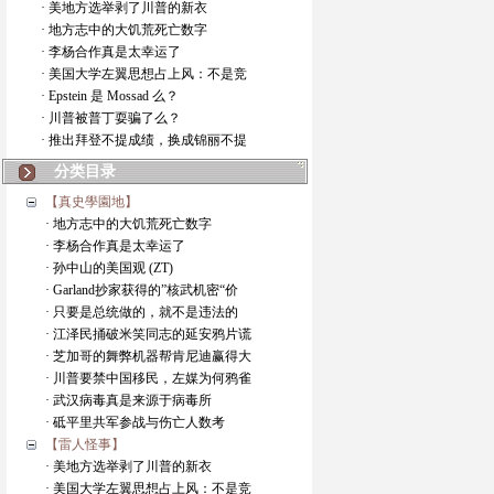
· 美地方选举剥了川普的新衣
· 地方志中的大饥荒死亡数字
· 李杨合作真是太幸运了
· 美国大学左翼思想占上风：不是竞
· Epstein 是 Mossad 么？
· 川普被普丁耍骗了么？
· 推出拜登不提成绩，换成锦丽不提
分类目录
【真史學園地】
· 地方志中的大饥荒死亡数字
· 李杨合作真是太幸运了
· 孙中山的美国观 (ZT)
· Garland抄家获得的”核武机密“价
· 只要是总统做的，就不是违法的
· 江泽民捅破米笑同志的延安鸦片谎
· 芝加哥的舞弊机器帮肯尼迪赢得大
· 川普要禁中国移民，左媒为何鸦雀
· 武汉病毒真是来源于病毒所
· 砥平里共军参战与伤亡人数考
【雷人怪事】
· 美地方选举剥了川普的新衣
· 美国大学左翼思想占上风：不是竞