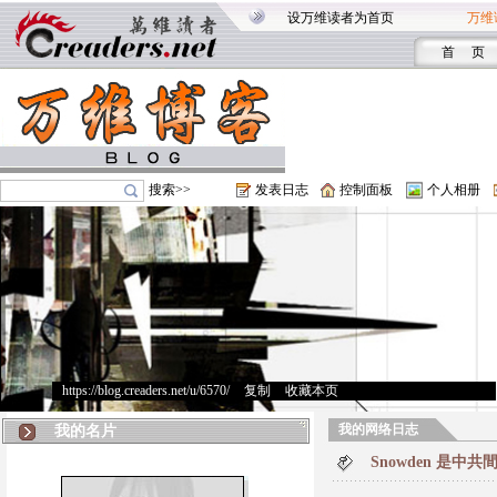
设万维读者为首页
万维
首 页
搜索>>
发表日志
控制面板
个人相册
https://blog.creaders.net/u/6570/
>
复制
>
收藏本页
我的网络日志
我的名片
Snowden 是中