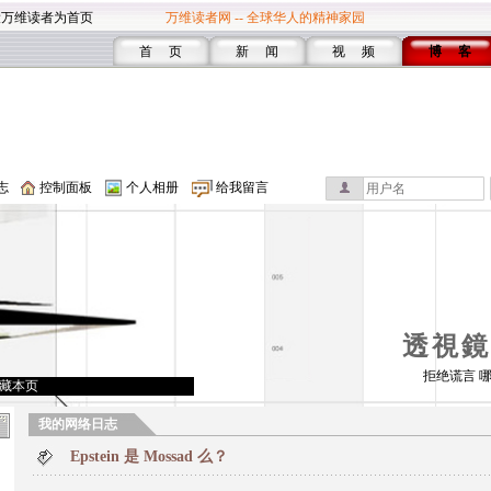
设万维读者为首页
万维读者网 -- 全球华人的精神家园
首 页
新 闻
视 频
博 客
志
控制面板
个人相册
给我留言
透視鏡
拒绝谎言 
藏本页
我的网络日志
Epstein 是 Mossad 么？