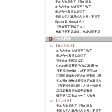
· 美地方选举剥了川普的新衣
· 地方志中的大饥荒死亡数字
· 李杨合作真是太幸运了
· 美国大学左翼思想占上风：不是竞
· Epstein 是 Mossad 么？
· 川普被普丁耍骗了么？
· 推出拜登不提成绩，换成锦丽不提
分类目录
【真史學園地】
· 地方志中的大饥荒死亡数字
· 李杨合作真是太幸运了
· 孙中山的美国观 (ZT)
· Garland抄家获得的”核武机密“价
· 只要是总统做的，就不是违法的
· 江泽民捅破米笑同志的延安鸦片谎
· 芝加哥的舞弊机器帮肯尼迪赢得大
· 川普要禁中国移民，左媒为何鸦雀
· 武汉病毒真是来源于病毒所
· 砥平里共军参战与伤亡人数考
【雷人怪事】
· 美地方选举剥了川普的新衣
· 美国大学左翼思想占上风：不是竞