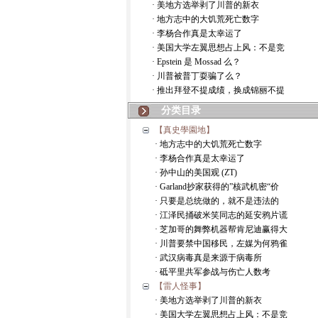
· 美地方选举剥了川普的新衣
· 地方志中的大饥荒死亡数字
· 李杨合作真是太幸运了
· 美国大学左翼思想占上风：不是竞
· Epstein 是 Mossad 么？
· 川普被普丁耍骗了么？
· 推出拜登不提成绩，换成锦丽不提
分类目录
【真史學園地】
· 地方志中的大饥荒死亡数字
· 李杨合作真是太幸运了
· 孙中山的美国观 (ZT)
· Garland抄家获得的”核武机密“价
· 只要是总统做的，就不是违法的
· 江泽民捅破米笑同志的延安鸦片谎
· 芝加哥的舞弊机器帮肯尼迪赢得大
· 川普要禁中国移民，左媒为何鸦雀
· 武汉病毒真是来源于病毒所
· 砥平里共军参战与伤亡人数考
【雷人怪事】
· 美地方选举剥了川普的新衣
· 美国大学左翼思想占上风：不是竞