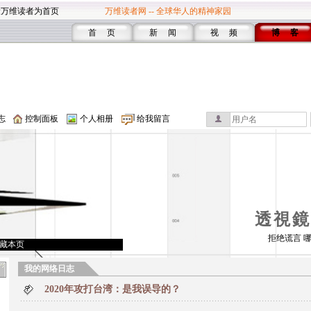
设万维读者为首页
万维读者网 -- 全球华人的精神家园
首 页
新 闻
视 频
博 客
志
控制面板
个人相册
给我留言
透視鏡
拒绝谎言 
藏本页
我的网络日志
2020年攻打台湾：是我误导的？