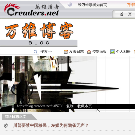
设万维读者为首页
万维
首 页
搜索>>
发表日志
控制面板
个人相册
https://blog.creaders.net/u/6570/
>
复制
>
收藏本页
网络日志正文
川普要禁中国移民，左媒为何鸦雀无声？