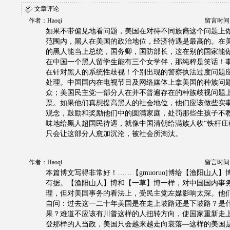
文章评论
作者：Haoqi
留言时间：20
如果不带偏见地看问题，美国在对待不同族裔这个问题上
范围内，黑人在美国的政治地位，经济待遇是最高的。在美
的黑人能当上总统，国务卿，国防部长，这在别的国家能
在中国一个黑人留学生能有三个女学伴，那纯粹是笑话！
在针对黑人的系统性歧视！个别出现的警察执法过度问题
处理。中国国内在电视节目及网络媒体上拿美国的种族问
众；美国民主党一部分人在并不普遍存在的种族歧视问题
票。如果他们真想提高黑人的社会地位，他们应该做些实
观念，鼓励和奖励他们中的圆满家庭，处罚那些生孩子不
味地给黑人超国民待遇，就像中国清朝给满族人收“铁杆庄
只会让这部分人愈加沉沦，被社会所淘汰。
作者：Haoqi
留言时间：20
本篇博文写得非常好！……【gmuoruo]博给【渔阳山人
有据。【渔阳山人】博和【一草】博一样，对中国国内事
理，但对美国事务的看法上，受民主党左媒影响太深。他
自问：过去这一二十年美国是在走上坡路还是下坡路？是
果？难道不应该有川普这样的人扭转方向，使国家重新走
登那样的人当政，美国只会越来越走向衰落—这样的美国