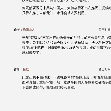
政府已经选定的，川普政府只不过代为执行。
你既然要区分中共与中国人，为何会看不出左媒民主党编造
只看左媒，自然无知，永远会被戏耍利用。
作者：
渔阳山人
留言时间：20
当年“禁穆令”不禁出产恐怖分子的沙特，却不分青红皂白
来美，公平吗？这和如今限制中共党员移民、严防科技窃贼
媒”现在不吭声，只能说明这是两党的共识，即使川普下台
就别做梦了。
作者：
新歌
留言时间：20
此文让我不由品味一下透视镜博的“拒绝谎言，哪怕真相丑
面对真相，重新审视一切，走到半路的人多数喜欢硬着头
下去到达的与开始盼望的终点更远。