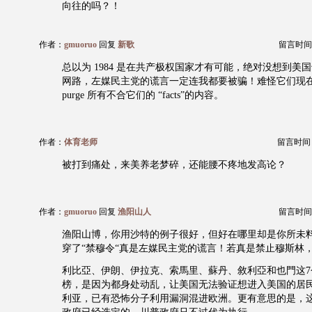
向往的吗？！
作者：
gmuoruo
回复
新歌
留言时间：20
总以为 1984 是在共产极权国家才有可能，绝对没想到美
网路，左媒民主党的谎言一定连我都要被骗！难怪它们现
purge 所有不合它们的 “facts”的内容。
作者：
体育老师
留言时间：20
被打到痛处，来美养老梦碎，还能腰不疼地发高论？
作者：
gmuoruo
回复
渔阳山人
留言时间：20
渔阳山博，你用沙特的例子很好，但好在哪里却是你所未
穿了“禁穆令“真是左媒民主党的谎言！若真是禁止穆斯林
利比亞、伊朗、伊拉克、索馬里、蘇丹、敘利亞和也門这7
榜，是因为都身处动乱，让美国无法验证想进入美国的居
利亚，已有恐怖分子利用漏洞混进欧洲。更有意思的是，