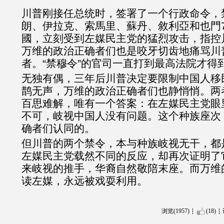
川普刚接任总统时，签署了一个行政命令，
朗、伊拉克、索馬里、蘇丹、敘利亞和也門
國，立刻受到左媒民主党的猛烈攻击，指控
万维的政治正确者们也是咬牙切齿地痛骂川
者。“禁穆令”的官司一直打到最高法院才得到
无独有偶，三年后川普决定要限制中国人移
鹊无声，万维的政治正确者们也静悄悄。两
百思难解，唯有一个答案：在左媒民主党眼
不可，岐视中国人没有问题。这个种族座次
确者们认同的。
但川普的两个禁令，本与种族岐视无干，都
左媒民主党
载然不同
的
反应，却再次证明了
来岐视的推手，华裔自然敬陪末座。而万维
读左媒，永远被戏耍利用。
浏览(1957)
(18)