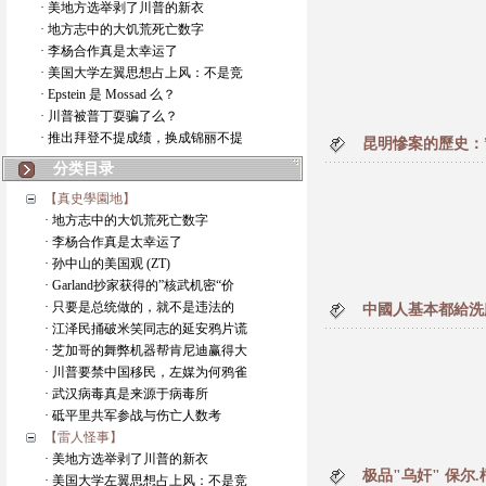
· 美地方选举剥了川普的新衣
· 地方志中的大饥荒死亡数字
· 李杨合作真是太幸运了
· 美国大学左翼思想占上风：不是竞
· Epstein 是 Mossad 么？
· 川普被普丁耍骗了么？
· 推出拜登不提成绩，换成锦丽不提
昆明慘案的歷史：”
分类目录
【真史學園地】
· 地方志中的大饥荒死亡数字
· 李杨合作真是太幸运了
· 孙中山的美国观 (ZT)
· Garland抄家获得的”核武机密“价
· 只要是总统做的，就不是违法的
中國人基本都給洗
· 江泽民捅破米笑同志的延安鸦片谎
· 芝加哥的舞弊机器帮肯尼迪赢得大
· 川普要禁中国移民，左媒为何鸦雀
· 武汉病毒真是来源于病毒所
· 砥平里共军参战与伤亡人数考
【雷人怪事】
· 美地方选举剥了川普的新衣
极品"乌奸" 保尔.柯
· 美国大学左翼思想占上风：不是竞