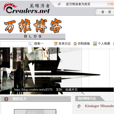
设万维读者为首页
万维
首 页
搜索>>
发表日志
控制面板
个人相册
https://blog.creaders.net/u/6570/
>
复制
>
收藏本页
我的网络日志
我的名片
Kissinger Misund