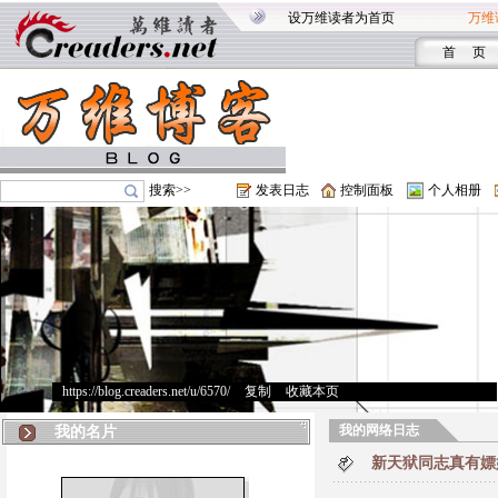
设万维读者为首页
万维
首 页
搜索>>
发表日志
控制面板
个人相册
https://blog.creaders.net/u/6570/
>
复制
>
收藏本页
我的网络日志
我的名片
新天狱同志真有嫖