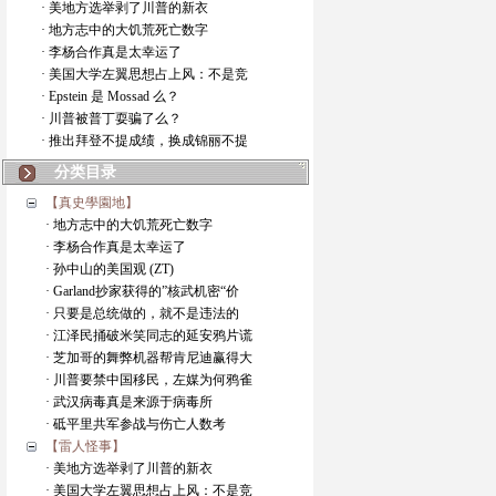
· 美地方选举剥了川普的新衣
· 地方志中的大饥荒死亡数字
· 李杨合作真是太幸运了
· 美国大学左翼思想占上风：不是竞
· Epstein 是 Mossad 么？
· 川普被普丁耍骗了么？
· 推出拜登不提成绩，换成锦丽不提
分类目录
【真史學園地】
· 地方志中的大饥荒死亡数字
· 李杨合作真是太幸运了
· 孙中山的美国观 (ZT)
· Garland抄家获得的”核武机密“价
· 只要是总统做的，就不是违法的
· 江泽民捅破米笑同志的延安鸦片谎
· 芝加哥的舞弊机器帮肯尼迪赢得大
· 川普要禁中国移民，左媒为何鸦雀
· 武汉病毒真是来源于病毒所
· 砥平里共军参战与伤亡人数考
【雷人怪事】
· 美地方选举剥了川普的新衣
· 美国大学左翼思想占上风：不是竞