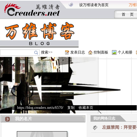
设万维读者为首页
万维
首 页
搜索>>
发表日志
控制面板
个人相册
https://blog.creaders.net/u/6570/
>
复制
>
收藏本页
我的网络日志
我的名片
左媒禁闻：拜登要付非