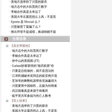
· 美地方选举剥了川普的新衣
· 地方志中的大饥荒死亡数字
· 李杨合作真是太幸运了
· 美国大学左翼思想占上风：不是竞
· Epstein 是 Mossad 么？
· 川普被普丁耍骗了么？
· 推出拜登不提成绩，换成锦丽不提
分类目录
【真史學園地】
· 地方志中的大饥荒死亡数字
· 李杨合作真是太幸运了
· 孙中山的美国观 (ZT)
· Garland抄家获得的”核武机密“价
· 只要是总统做的，就不是违法的
· 江泽民捅破米笑同志的延安鸦片谎
· 芝加哥的舞弊机器帮肯尼迪赢得大
· 川普要禁中国移民，左媒为何鸦雀
· 武汉病毒真是来源于病毒所
· 砥平里共军参战与伤亡人数考
【雷人怪事】
· 美地方选举剥了川普的新衣
· 美国大学左翼思想占上风：不是竞