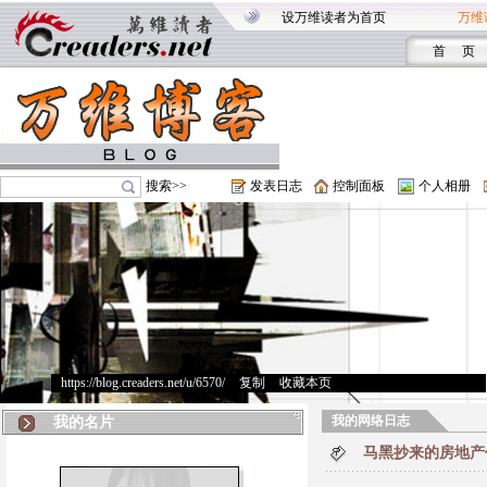
设万维读者为首页
万维
首 页
搜索>>
发表日志
控制面板
个人相册
https://blog.creaders.net/u/6570/
>
复制
>
收藏本页
我的网络日志
我的名片
马黑抄来的房地产