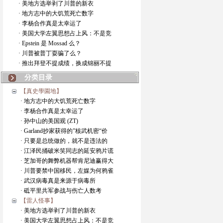
· 美地方选举剥了川普的新衣
· 地方志中的大饥荒死亡数字
· 李杨合作真是太幸运了
· 美国大学左翼思想占上风：不是竞
· Epstein 是 Mossad 么？
· 川普被普丁耍骗了么？
· 推出拜登不提成绩，换成锦丽不提
分类目录
【真史學園地】
· 地方志中的大饥荒死亡数字
· 李杨合作真是太幸运了
· 孙中山的美国观 (ZT)
· Garland抄家获得的”核武机密“价
· 只要是总统做的，就不是违法的
· 江泽民捅破米笑同志的延安鸦片谎
· 芝加哥的舞弊机器帮肯尼迪赢得大
· 川普要禁中国移民，左媒为何鸦雀
· 武汉病毒真是来源于病毒所
· 砥平里共军参战与伤亡人数考
【雷人怪事】
· 美地方选举剥了川普的新衣
· 美国大学左翼思想占上风：不是竞