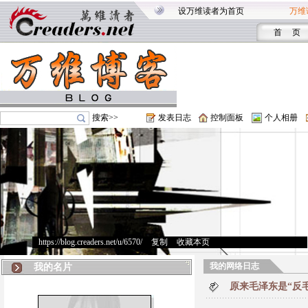
设万维读者为首页
万维
首 页
搜索>>
发表日志
控制面板
个人相册
https://blog.creaders.net/u/6570/
>
复制
>
收藏本页
我的网络日志
我的名片
原来毛泽东是“反