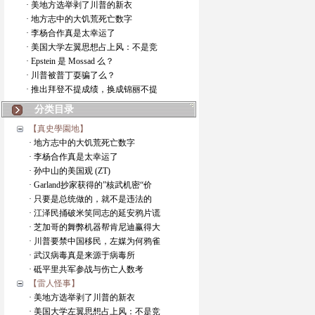
· 美地方选举剥了川普的新衣
· 地方志中的大饥荒死亡数字
· 李杨合作真是太幸运了
· 美国大学左翼思想占上风：不是竞
· Epstein 是 Mossad 么？
· 川普被普丁耍骗了么？
· 推出拜登不提成绩，换成锦丽不提
分类目录
【真史學園地】
· 地方志中的大饥荒死亡数字
· 李杨合作真是太幸运了
· 孙中山的美国观 (ZT)
· Garland抄家获得的”核武机密“价
· 只要是总统做的，就不是违法的
· 江泽民捅破米笑同志的延安鸦片谎
· 芝加哥的舞弊机器帮肯尼迪赢得大
· 川普要禁中国移民，左媒为何鸦雀
· 武汉病毒真是来源于病毒所
· 砥平里共军参战与伤亡人数考
【雷人怪事】
· 美地方选举剥了川普的新衣
· 美国大学左翼思想占上风：不是竞