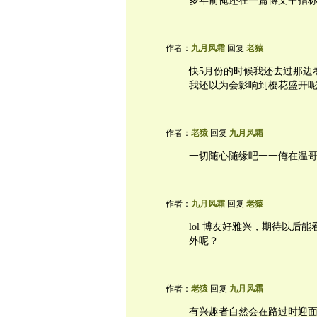
多年前俺还在一篇博文中指
作者：
九月风霜
回复
老猿
快5月份的时候我还去过那边
我还以为会影响到樱花盛开
作者：
老猿
回复
九月风霜
一切随心随缘吧一一俺在温
作者：
九月风霜
回复
老猿
lol 博友好雅兴，期待以
外呢？
作者：
老猿
回复
九月风霜
有兴趣者自然会在路过时迎