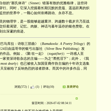
的“塞氏体诗”（Sinnet）错落有致的优雅格律，这些诗
穿行。同时，它深入挖掘着长期沉默的意蕴、遥远距离的炽
监控的世界中，一颗心如何依稀跳动、永存不息。
灵的物理学，是一股能够超越重洋、跨越数十载岁月乃至战
交织着渴望、记忆、肉躯、神话与暮年温存的银色赞歌。在
刻出深邃的痕迹。
巴马库拉：诗歌三部曲》（
Bamakoola: A Poetry Trilogy
）的
由温哥华的银弓出版社（Silver Bow Publishing）发
的作品。例如，《聚/在一起》（
togat(her)
）一诗感人至
一家资深诗歌杂志的主编——为之“潸然泪下”；此外，《我
d most dearly
）也已被收入加国亚裔作协主编的十年诗文选集
年夏天呈献给了反响热烈的读者群体。而其中的许多作品，同
浏览(572)
(1)
评论(10)
发表评论
留言时间：2026-07-02 08:34:11