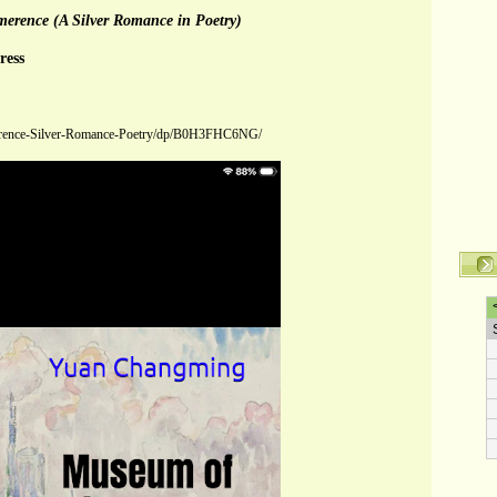
erence (A Silver Romance in Poetry)
ess
rence-Silver-Romance-Poetry/dp/B0H3FHC6NG/