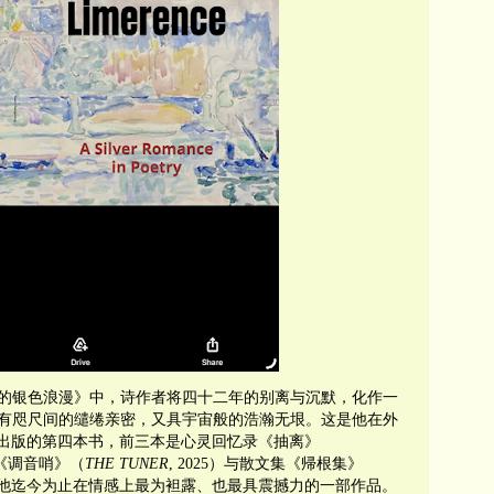
的银色浪漫》中，诗作者将四十二年的别离与沉默，化作一
有咫尺间的缱绻亲密，又具宇宙般的浩瀚无垠。这是他在外
Press）出版的第四本书，前三本是心灵回忆录《抽离》
说《调音哨》（
THE TUNER
, 2025）与散文集《帰根集》
或许是他迄今为止在情感上最为袒露、也最具震撼力的一部作品。