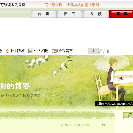
设万维读者为首页
万维读者网 -- 全球华人的精神家园
首 页
新 闻
视 频
博 客
志
控制面板
个人相册
给我留言
明的博客
正名化名 原住民现名老猿
https://blog.creaders.net/
2026-06-29 08:47:02