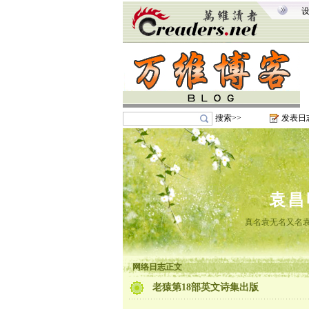
搜索>>
发表日
袁昌
真名袁无名又名袁
网络日志正文
老猿第18部英文诗集出版