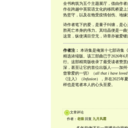
全书构筑为五个主题展厅，借由作者自创
作在跨越中英双语文化的移民桥梁上
热坚守，以及在饱受疫情创伤、地缘
诗作者笔下的爱，是量子纠缠，是心
胜死亡本身的伟力。其结晶便是一曲
这里，纵使满目空无，诗章亦被爱镂
作者注：
本诗集是俺第十七部诗集《
精选浓缩版。该三部曲已于2026年6月24日
行。这部精简版收录了最受读者赞赏
深，甚至让它的首位出版人——加州
曾挚爱的一切》（
all that i have love
《注入》（
Infusion
），并在2025
样也是笔者本人的心头至爱。
文章评论
作者：
老猿
回复
九月风霜