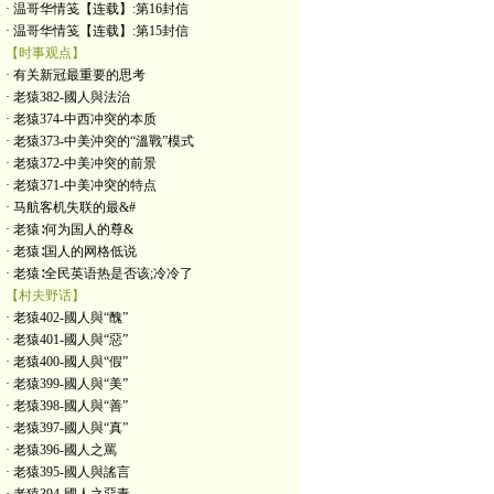
· 温哥华情笺【连载】:第16封信
· 温哥华情笺【连载】:第15封信
【时事观点】
· 有关新冠最重要的思考
· 老猿382-國人與法治
· 老猿374-中西冲突的本质
· 老猿373-中美沖突的“溫戰”模式
· 老猿372-中美冲突的前景
· 老猿371-中美冲突的特点
· 马航客机失联的最&#
· 老猿∶何为国人的尊&
· 老猿∶国人的网格低说
· 老猿∶全民英语热是否该;冷冷了
【村夫野话】
· 老猿402-國人與“醜”
· 老猿401-國人與“惡”
· 老猿400-國人與“假”
· 老猿399-國人與“美”
· 老猿398-國人與“善”
· 老猿397-國人與“真”
· 老猿396-國人之罵
· 老猿395-國人與謠言