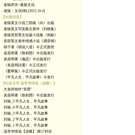
· 老猿闭关+最新文讯
· 老猿：文讯9则 [2021,10.4]
【出版信息】
· 老猿英文小说三部曲《向》出版
· 老猿英文写实散文新作《归根集》
· 老猿首部英文短篇小说集《倒叙》
· 首部英文老年情感小说《调音哨》
· 胡子著《胡说八道》今正式面世
· 袁昌明著《致初戀》今出版发行
· 袁昌明著《魂恋》今出版发行
· 《袁昌明詩選》今正式发行
· 《憂華集》今正式出版发行
· 《平凡人生，平凡故事》今发行
【纪实文学:温哥华情笺（连载）】
· 大龙评拙作“党票“
· 袁昌明著《致初戀》今出版发行
· 刘瑜_5:平凡人生，平凡故事
· 刘瑜_4:平凡人生，平凡故事
· 刘瑜_3:平凡人生，平凡故事
· 刘瑜_2:平凡人生，平凡故事
· 刘瑜_1:平凡人生，平凡故事
· 温哥华情笺【连载】∶第17封信