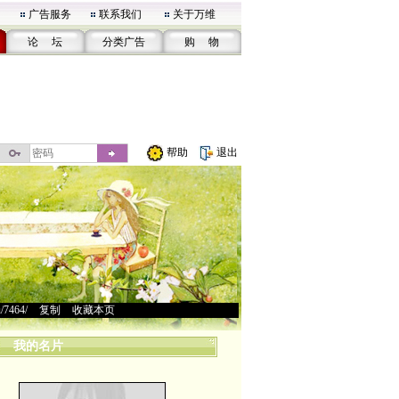
广告服务
联系我们
关于万维
论 坛
分类广告
购 物
帮助
退出
u/7464/
>
复制
>
收藏本页
我的名片