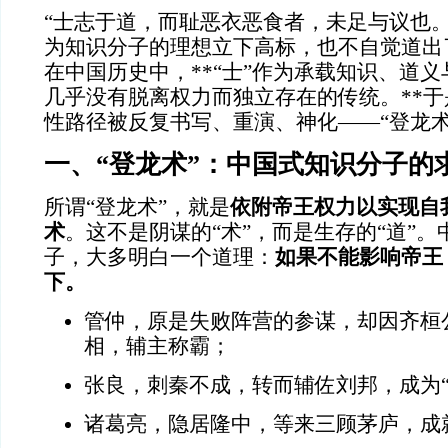
“士志于道，而耻恶衣恶食者，未足与议也。
为知识分子的理想立下高标，也不自觉道出
在中国历史中，**“士”作为承载知识、道
几乎没有脱离权力而独立存在的传统。**
性路径被反复书写、重演、神化——“登龙术
一、“登龙术”：中国式知识分子的
所谓“登龙术”，就是
依附帝王权力以实现自
术
。这不是阴谋的“术”，而是生存的“道”
子，大多明白一个道理：
如果不能影响帝王
下。
管仲，原是失败阵营的参谋，却因齐桓公
相，辅主称霸；
张良，刺秦不成，转而辅佐刘邦，成为“
诸葛亮，隐居隆中，等来三顾茅庐，成