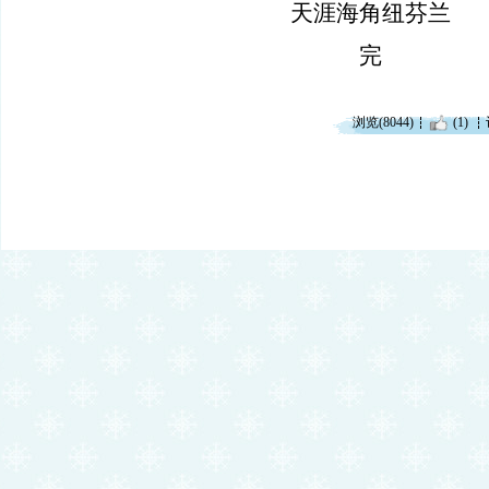
天涯海角纽芬兰
完
浏览(8044)
(1)