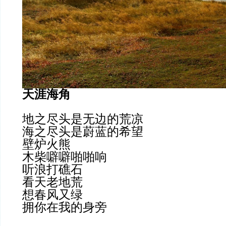
天涯海角
地之尽头是无边的荒凉
海之尽头是蔚蓝的希望
壁炉火熊
木柴噼噼啪啪响
听浪打礁石
看天老地荒
想春风又绿
拥你在我的身旁