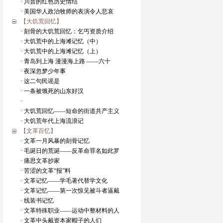
· 川普的红色历史情结
· 美国华人政治牧师的表演令人悲哀
【大饥荒回忆】
· 刻骨的大饥荒回忆：乞丐资质介绍
· 大饥荒中的上海滩记忆（中）
· 大饥荒中的上海滩记忆（上）
· 青岛到上海 漫漫海上路 ——六十
· 夜深忽梦少年事
· 这二句民谣是
· 一条被饿死的山东好汉
·
· 大饥荒回忆——短命的街道共产主义
· 大饥荒年代上海流浪记
【文革百忆】
· 文革一月风暴的刻骨记忆
· 毛诞日的荒诞——反革命罪名如此罗
· 痛思文革抄家
· 苦涩的文革“报”料
· 文革记忆——学毛著代替学文化
· 文革记忆——第一次惊见被斗者逼戴
· 线装书记忆
· 文革特殊职业——运动中整材料的人
· 文革中头戴资本家帽子的人们