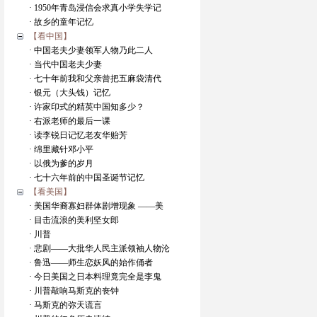
· 1950年青岛浸信会求真小学失学记
· 故乡的童年记忆
【看中国】
· 中国老夫少妻领军人物乃此二人
· 当代中国老夫少妻
· 七十年前我和父亲曾把五麻袋清代
· 银元（大头钱）记忆
· 许家印式的精英中国知多少？
· 右派老师的最后一课
· 读李锐日记忆老友华贻芳
· 绵里藏针邓小平
· 以俄为爹的岁月
· 七十六年前的中国圣诞节记忆
【看美国】
· 美国华裔寡妇群体剧增现象 ——美
· 目击流浪的美利坚女郎
· 川普
· 悲剧——大批华人民主派领袖人物沦
· 鲁迅——师生恋妖风的始作俑者
· 今日美国之日本料理竟完全是李鬼
· 川普敲响马斯克的丧钟
· 马斯克的弥天谎言