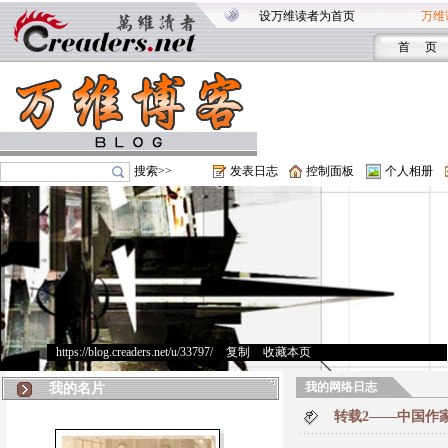
设万维读者为首页
万维
首 页
搜索>>
发表日志
控制面板
个人相册
https://blog.creaders.net/u/33797/
>
复制
>
收藏本页
我的网络日志
我的名片
转载2——中国作