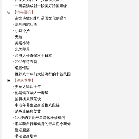
· 一碗姜汤成就一段美好跨国姻缘
【诗与远方】
· 杂文诗歌化排行是否文化倒退？
· 深圳的蛇胆酒
· 小诗今拾
· 无题
· 美居小诗
· 北美即景
· 台湾人长寿仅次于日本
· 2025年诗五首
· 耄耋悟语
· 推荐八十年前大陆流行的十首民国
【健康养生】
· 姜黄之缘四十年
· 他是健在华人一寿星
· 拾得枫果做茶饮
· 中老年养生健身首推八段锦
· 消炎止痛数姜黄
· 105岁的文化寿星是这样修成的
· 那些骑自行车健身的寿星们令我仰
· 漫话腰痛
· 书法健身增寿