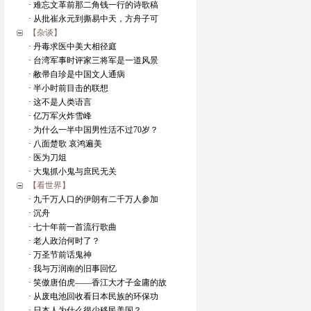
· 难忘文革前那二角钱一行的诗歌稿
· 从批崔永元到撕易中天，方舟子可
【杂谈】
· 丹毒求医中美大相径庭
· 台湾军事时评家三将军是一道风景
· 敝帚自珍是中国文人通病
· 半小时前目击的联想
· 这不是人类语言
· 亿万军火炸雪峰
· 为什么一半中国男性活不过70岁？
· 八面楚歌 哀鸿遍美
· 医为刀俎
· 大鬼抓小鬼与庶民无关
【看世界】
· 九千万人口的伊朗有二千万人参加
· 沉舟
· 七十年前一首流行歌曲
· 老人政治何时了？
· 万圣节前话鬼神
· 我与万润南的旧事回忆
· 笑傲唐伯虎——香江大才子金庸的故
· 从废电池回收看日本民族的环保功
· 日本人为什么很少移民美国？