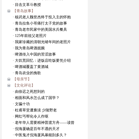
· 目击文革斗教授
【青岛故事】
· 核武老人魏世杰终于投入主的怀抱
· 青岛拉鱼小哥痛打太子党的故事
· 青岛老市民家中的美国水兵餐具
· 125年前祖父老照片
· 我家珍藏的清朝光绪年间的老照片
· 我为青岛啤酒扼腕
· 啤酒传入中国的苦涩故事
· 大饥荒回忆：进饭店吃饭要凭介绍
· 啤酒城覆盖了黄酒城
· 青岛农业的挽歌
【母亲节】
【文化评论】
· 由徐迟之死想到的
· 相面和风水怎么成了国学？
· 文骗十功
· 杜甫草堂遭亵渎 少陵野老
· 网红丐帮化令人作呕
· 老年华人需要精神普渡方舟——读曾
· 倪海厦确是百年不遇的天才
· 中医鬼才倪海厦风暴能刮多久？