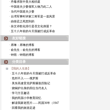
· 丹毒求医中美大相径庭
· 中国老夫少妻领军人物乃此二人
· 当代中国老夫少妻
· 台湾军事时评家三将军是一道风景
· 由徐迟之死想到的
· 杂文诗歌化排行是否文化倒退？
· 五十八年前的今天我被打成反革命
友好链接
· 席琳：席琳的博客
· 俞先生：俞先生的博客
· 钟雨：钟雨的博客
分类目录
【我的人生路】
· 五十八年前的今天我被打成反革命
· 危邦不入——俄罗斯
· 美东高速雷克萨斯爆胎历险记
· 烧锅炉出身的四位当代名人
· 学习方言趣话
· 我的民国小学教育回忆
· 解读我家老照片——民国36年（1947
· 回看我的旅游足迹