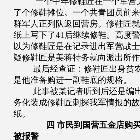
一个中年修鞋匠在一个军营
了个修鞋摊位。一个共青团员前来
群军人正列队返回营房。修鞋匠就
纸上写下了
41
后继续修鞋。高度
以为修鞋匠是在记录进出军营战士
疑修鞋匠是美蒋特务就向派出所作
最后经查证：修鞋匠出身贫
是他准备购进一副鞋底的规格。
此事被某记者听到后还是编
务化装成修鞋匠刺探我军情报的故
纸。
四
市民到国营五金店购
被报警