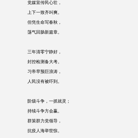
党媒宣传民心壮，
上下一致齐叫爽。
但凭生命写春秋，
荡气回肠新篇章。
三年清零宁静好，
封控检测备大考。
习帝早预巨浪涛，
人民没有被吓到。
阶级斗争，一抓就灵；
持续斗争方会赢。
群策群力党领导，
抗疫人海举世惊。