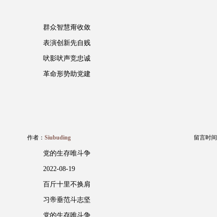
群众智慧甭收敛
表演创新先自贱
吠影吠声竞忠诚
革命形势助党建
作者：
Siubuding
留言时间：20
党的生存唯斗争
2022-08-19
百斤十里不换肩
习帝垂范斗志坚
党的生存唯斗争