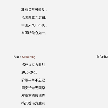
壮丽篇章可歌泣，
治国理政党逻辑。
中国人民吓不倒，
举国听党心如一。
作者：
Siubuding
留言时间：20
搞死香港方胜利
2023-09-18
阶级斗争不忘记
国安治港无顾忌
左折右腾搞搞震
搞死香港方胜利