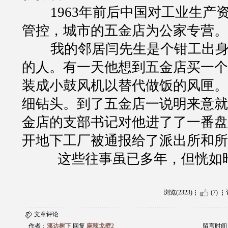
1963
年前后中国对工业生产
管控，城市的五金店为公家专营。
我的邻居闫先生是个钳工出
的人。有一天他想到五金店买一个
装成小鼓风机以替代做饭的风匣。
细钻头。到了五金店一说明来意就
金店的支部书记对他进了了一番盘
开地下工厂被通报给了派出所和所
这些往事虽已多年，但恍如
浏览(2323)
(7)
文章评论
作者：
溪边树下
回复
麻辣戈壁2
留言时间：20