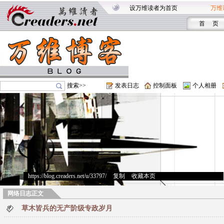
设万维读者为首页
万维
首 页
搜索>>
发表日志
控制面板
个人相册
https://blog.creaders.net/u/33797/
>
复制
>
收藏本页
网络日志正文
草木皆兵的无产阶级专政岁月