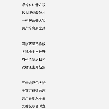
艰苦奋斗廿八载
远大理想聚雄才
一朝解放登大宝
共产培育新韭菜
国旗两星迅作贱
乡绅地主早被歼
前朝余孽尽扫光
铁桶江山开新篇
三年饿殍仍大治
千灾万难锻民志
共产秦制永革命
完善极权合时宜