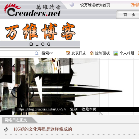
设万维读者为首页
万维
首 页
搜索>>
发表日志
控制面板
个人相册
https://blog.creaders.net/u/33797/
>
复制
>
收藏本页
网络日志正文
105岁的文化寿星是这样修成的