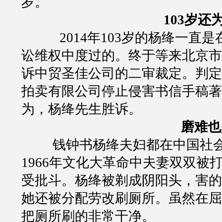
岁。
103
岁还
2014
年
103
岁的杨绛一直是
讼维权中度过的。终于等来北京市
诉中贸圣佳公司的二审裁定。判定
拍卖有限公司停止侵害书信手稿著
为，杨绛先生胜诉。
磨难也
钱钟书杨绛夫妇都在中国社
1966
年文化大革命中夫妻双双被
受批斗。杨绛被剃成阴阳头，害的
她还被分配劳改刷厕所。虽然在屈
把厕所刷的非常干净。