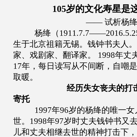
105岁的文化寿星是
——
试析杨
杨绛（
1911.7.7——2016.5.2
生于北京祖籍无锡。钱钟书夫人。
家、戏剧家、翻译家。
1998
年丈
17
年，每日读写从不间断，自嘲
取暖。
经历失女丧夫的打
寄托
1997
年
96
岁的杨绛的唯一女
世。
1998
年
97
岁时丈夫钱钟书又
儿和丈夫相继去世的精神打击下，