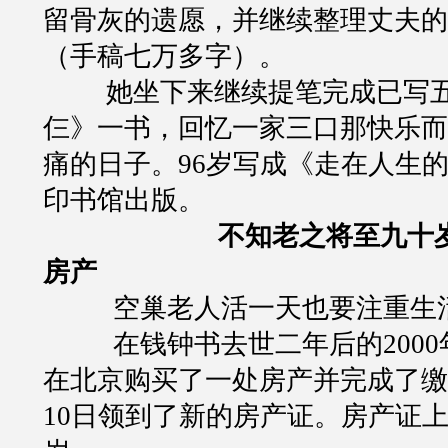
留骨灰的遗愿，并继续整理丈夫的
（手稿七万多字）。
她坐下来继续提笔完成已写
仨》一书，回忆一家三口那快乐而
痛的日子。
96
岁写成《走在人生
印书馆出版。
不知老之将至
九十
房产
空巢老人活一天也要注重生
在钱钟书去世二年后的
2000
在北京购买了一处房产并完成了缴
10
日领到了新的房产证。房产证