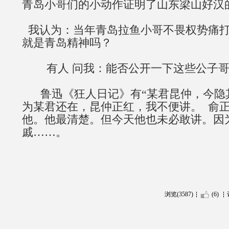
青岛小哥们的小动作证明了山东梁山好汉
我认为：当年青岛拉鱼小哥不畏权势痛打
就是青岛精神吗？
有人
问我：能否公开一下这些公子哥
鲁迅《狂人日记》有“某君昆仲，今隐其
为某君还在，昆仲正红，我不便讲。
俞正
他。他最清楚。但今天他也未必敢讲。因
戚……。
浏览(3587)
(6)