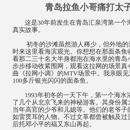
青岛拉鱼小哥痛打太子
这是30年前发生在青岛汇泉湾第一个
真实故事。
初冬的沙滩虽然游人稀少，但外地的
时来这里看海滨观光。你想想在那面条鱼
看那二三十名大半身都泡在海水里的青岛
步步移动收紧围网，观看这拉网的场景真
曲《拉网小调》的MTV场景中。我亲眼
100多斤银光闪闪的面条鱼。
1993年初冬的一天下午，第一个海水
了几个从北京飞来的神秘游客。其身份属
当年高官的少爷和儿媳等。他们的老爷子
如雷贯耳的人物。不过文革都曾被触及过
后托邓小平的福又东山再起。