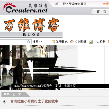
设万维读者为首页
万维
首 页
搜索>>
发表日志
控制面板
个人相册
https://blog.creaders.net/u/33797/
>
复制
>
收藏本页
网络日志正文
青岛拉鱼小哥痛打太子党的故事