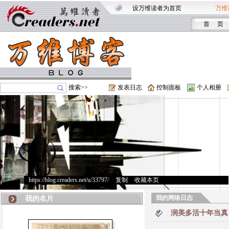
设万维读者为首页
万维
首 页
搜索>>
发表日志
控制面板
个人相册
https://blog.creaders.net/u/33797/
>
复制
>
收藏本页
我的网络日志
我的名片
润美多活十年当真