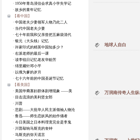
· 1950年青岛浸信会求真小学失学记
· 故乡的童年记忆
【看中国】
· 中国老夫少妻领军人物乃此二人
· 当代中国老夫少妻
· 七十年前我和父亲曾把五麻袋清代
· 银元（大头钱）记忆
地球人自白
· 许家印式的精英中国知多少？
· 右派老师的最后一课
· 读李锐日记忆老友华贻芳
· 绵里藏针邓小平
· 以俄为爹的岁月
· 七十六年前的中国圣诞节记忆
【看美国】
· 美国华裔寡妇群体剧增现象 ——美
万润南传奇人生纵
· 目击流浪的美利坚女郎
· 川普
· 悲剧——大批华人民主派领袖人物沦
· 鲁迅——师生恋妖风的始作俑者
· 今日美国之日本料理竟完全是李鬼
· 川普敲响马斯克的丧钟
· 马斯克的弥天谎言