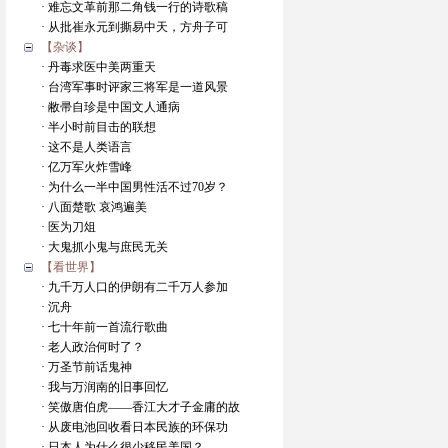
· 难忘文革前那二角钱一行的诗歌稿
· 从批崔永元到撕易中天，方舟子可
【杂谈】
· 丹毒求医中美两重天
· 台湾军事时评家三将军是一道风景
· 敝帚自珍是中国文人通病
· 半小时前目击的联想
· 这不是人类语言
· 亿万军火炸雪峰
· 为什么一半中国男性活不过70岁？
· 八面楚歌 哀鸿遍美
· 医为刀俎
· 大鬼抓小鬼与庶民无关
【看世界】
· 九千万人口的伊朗有二千万人参加
· 沉舟
· 七十年前一首流行歌曲
· 老人政治何时了？
· 万圣节前话鬼神
· 我与万润南的旧事回忆
· 笑傲唐伯虎——香江大才子金庸的故
· 从废电池回收看日本民族的环保功
· 日本人为什么很少移民美国？