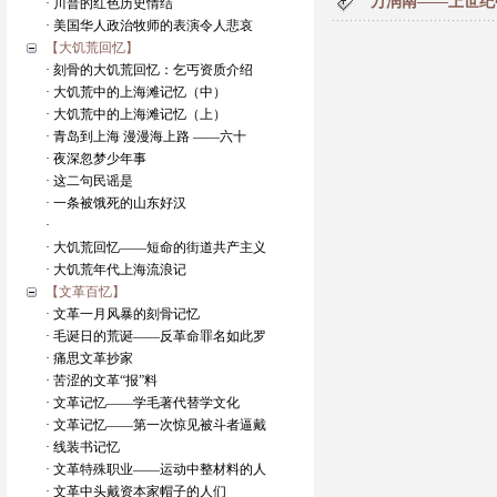
万润南——上世纪
· 川普的红色历史情结
· 美国华人政治牧师的表演令人悲哀
【大饥荒回忆】
· 刻骨的大饥荒回忆：乞丐资质介绍
· 大饥荒中的上海滩记忆（中）
· 大饥荒中的上海滩记忆（上）
· 青岛到上海 漫漫海上路 ——六十
· 夜深忽梦少年事
· 这二句民谣是
· 一条被饿死的山东好汉
·
· 大饥荒回忆——短命的街道共产主义
· 大饥荒年代上海流浪记
【文革百忆】
· 文革一月风暴的刻骨记忆
· 毛诞日的荒诞——反革命罪名如此罗
· 痛思文革抄家
· 苦涩的文革“报”料
· 文革记忆——学毛著代替学文化
· 文革记忆——第一次惊见被斗者逼戴
· 线装书记忆
· 文革特殊职业——运动中整材料的人
· 文革中头戴资本家帽子的人们