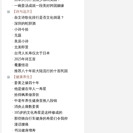
· 一碗姜汤成就一段美好跨国姻缘
【诗与远方】
· 杂文诗歌化排行是否文化倒退？
· 深圳的蛇胆酒
· 小诗今拾
· 无题
· 美居小诗
· 北美即景
· 台湾人长寿仅次于日本
· 2025年诗五首
· 耄耋悟语
· 推荐八十年前大陆流行的十首民国
【健康养生】
· 姜黄之缘四十年
· 他是健在华人一寿星
· 拾得枫果做茶饮
· 中老年养生健身首推八段锦
· 消炎止痛数姜黄
· 105岁的文化寿星是这样修成的
· 那些骑自行车健身的寿星们令我仰
· 漫话腰痛
· 书法健身增寿