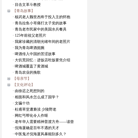
· 目击文革斗教授
【青岛故事】
· 核武老人魏世杰终于投入主的怀抱
· 青岛拉鱼小哥痛打太子党的故事
· 青岛老市民家中的美国水兵餐具
· 125年前祖父老照片
· 我家珍藏的清朝光绪年间的老照片
· 我为青岛啤酒扼腕
· 啤酒传入中国的苦涩故事
· 大饥荒回忆：进饭店吃饭要凭介绍
· 啤酒城覆盖了黄酒城
· 青岛农业的挽歌
【母亲节】
【文化评论】
· 由徐迟之死想到的
· 相面和风水怎么成了国学？
· 文骗十功
· 杜甫草堂遭亵渎 少陵野老
· 网红丐帮化令人作呕
· 老年华人需要精神普渡方舟——读曾
· 倪海厦确是百年不遇的天才
· 中医鬼才倪海厦风暴能刮多久？