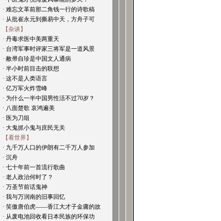
· 难忘文革前那二角钱一行的诗歌稿
· 从批崔永元到撕易中天，方舟子可
【杂谈】
· 丹毒求医中美两重天
· 台湾军事时评家三将军是一道风景
· 敝帚自珍是中国文人通病
· 半小时前目击的联想
· 这不是人类语言
· 亿万军火炸雪峰
· 为什么一半中国男性活不过70岁？
· 八面楚歌 哀鸿遍美
· 医为刀俎
· 大鬼抓小鬼与庶民无关
【看世界】
· 九千万人口的伊朗有二千万人参加
· 沉舟
· 七十年前一首流行歌曲
· 老人政治何时了？
· 万圣节前话鬼神
· 我与万润南的旧事回忆
· 笑傲唐伯虎——香江大才子金庸的故
· 从废电池回收看日本民族的环保功