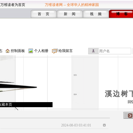
设万维读者为首页
万维读者网 -- 全球华人的精神家园
首 页
新 闻
视 频
博 客
志
控制面板
个人相册
给我留言
溪边树
回
收藏本页
2024-08-03 03:41:01