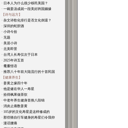
· 日本人为什么很少移民美国？
· 一碗姜汤成就一段美好跨国姻缘
【诗与远方】
· 杂文诗歌化排行是否文化倒退？
· 深圳的蛇胆酒
· 小诗今拾
· 无题
· 美居小诗
· 北美即景
· 台湾人长寿仅次于日本
· 2025年诗五首
· 耄耋悟语
· 推荐八十年前大陆流行的十首民国
【健康养生】
· 姜黄之缘四十年
· 他是健在华人一寿星
· 拾得枫果做茶饮
· 中老年养生健身首推八段锦
· 消炎止痛数姜黄
· 105岁的文化寿星是这样修成的
· 那些骑自行车健身的寿星们令我仰
· 漫话腰痛