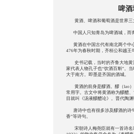
啤酒城覆盖
黄酒、啤酒和葡萄酒是世界三
中国人只知青岛为啤酒城，而青
黄酒在中国古代有南北两个中心。
476年为春秋时期，齐桓公和越
史书记载，当时的齐鲁大地黄酒
家代表人物孔子也“饮酒百斛”。
大于南方。即墨是齐国的酒城。
黄酒的前身是醪酒。醪（lao）
常用字。古文中将黄酒称为醪醴、
目就叫《汤液醪醴论》。晋代陶渊
唐诗中也有很多涉及醪酒的诗句。
香”等诗句。
宋朝诗人梅尧臣就有一首诗名叫《