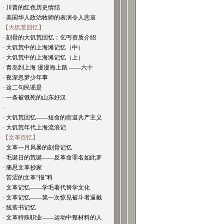
· 川普的红色历史情结
· 美国华人政治牧师的表演令人悲哀
【大饥荒回忆】
· 刻骨的大饥荒回忆：乞丐资质介绍
· 大饥荒中的上海滩记忆（中）
· 大饥荒中的上海滩记忆（上）
· 青岛到上海 漫漫海上路 ——六十
· 夜深忽梦少年事
· 这二句民谣是
· 一条被饿死的山东好汉
·
· 大饥荒回忆——短命的街道共产主义
· 大饥荒年代上海流浪记
【文革百忆】
· 文革一月风暴的刻骨记忆
· 毛诞日的荒诞——反革命罪名如此罗
· 痛思文革抄家
· 苦涩的文革“报”料
· 文革记忆——学毛著代替学文化
· 文革记忆——第一次惊见被斗者逼戴
· 线装书记忆
· 文革特殊职业——运动中整材料的人