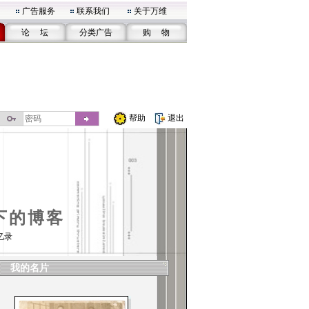
广告服务
联系我们
关于万维
论 坛
分类广告
购 物
帮助
退出
下的博客
忆录
我的名片