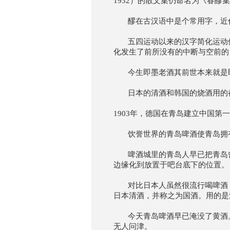
1932）的散文集仍命名为《春醪
醪在古汉语中是个常用字，近代
五四运动以来的汉字简化运动使
化发生了前所没有的中断与空前的
今生即墨老酒其前世本来就是
日本的清酒和韩国的烧酒用的都
1903年，德国在青岛建立中国第
饮誉世界的青岛啤酒使青岛拥有
啤酒城里的青岛人早已把青岛曾
边缘化到放置于吧台底下的位置。
对比日本人虽然很流行喝啤酒，
日本清酒，并称之为国酒。用的是
今天青岛啤酒早已淹没了黄酒。
无人问津。