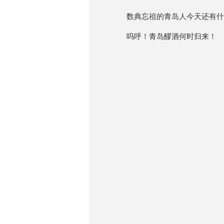
数典忘祖的青岛人今天还有什
呜呼！青岛醪酒何时归来！