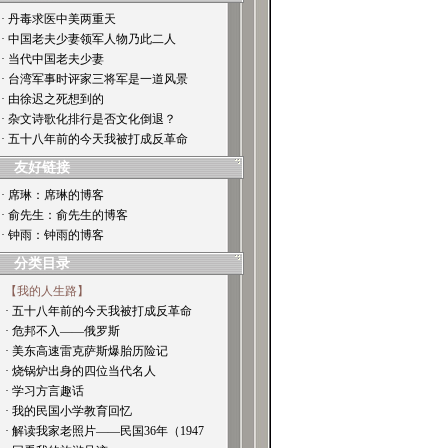
· 丹毒求医中美两重天
· 中国老夫少妻领军人物乃此二人
· 当代中国老夫少妻
· 台湾军事时评家三将军是一道风景
· 由徐迟之死想到的
· 杂文诗歌化排行是否文化倒退？
· 五十八年前的今天我被打成反革命
友好链接
· 席琳：席琳的博客
· 俞先生：俞先生的博客
· 钟雨：钟雨的博客
分类目录
【我的人生路】
· 五十八年前的今天我被打成反革命
· 危邦不入——俄罗斯
· 美东高速雷克萨斯爆胎历险记
· 烧锅炉出身的四位当代名人
· 学习方言趣话
· 我的民国小学教育回忆
· 解读我家老照片——民国36年（1947