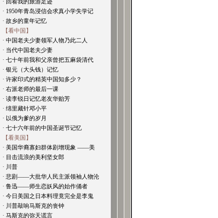
· 回看我的旅游足迹
· 1950年青岛浸信会求真小学失学记
· 故乡的童年记忆
【看中国】
· 中国老夫少妻领军人物乃此二人
· 当代中国老夫少妻
· 七十年前我和父亲曾把五麻袋清代
· 银元（大头钱）记忆
· 许家印式的精英中国知多少？
· 右派老师的最后一课
· 读李锐日记忆老友华贻芳
· 绵里藏针邓小平
· 以俄为爹的岁月
· 七十六年前的中国圣诞节记忆
【看美国】
· 美国华裔寡妇群体剧增现象 ——美
· 目击流浪的美利坚女郎
· 川普
· 悲剧——大批华人民主派领袖人物沦
· 鲁迅——师生恋妖风的始作俑者
· 今日美国之日本料理竟完全是李鬼
· 川普敲响马斯克的丧钟
· 马斯克的弥天谎言