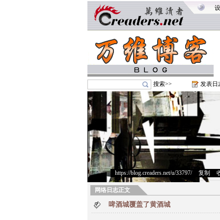
搜索>>
发表日
https://blog.creaders.net/u/33797/
>
复制
>
网络日志正文
啤酒城覆盖了黄酒城