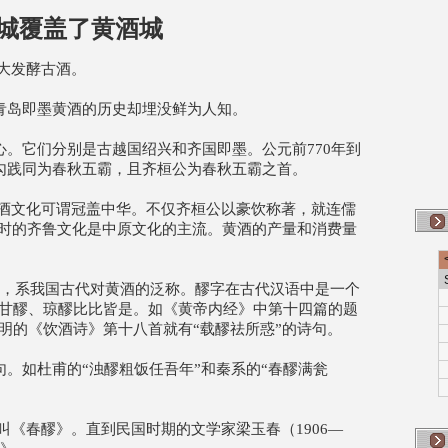
了黄酒城
大发酵古酒。
岛即墨黄酒的历史却埋没鲜为人知。
它们分别是古越国绍兴和齐国即墨。公元前770年到
王勾践同为春秋五霸，且齐桓公为春秋五霸之首。
文化可谓冠盖中华。不仅齐桓公以豪饮称著，就连儒
当时的齐鲁文化是中原文化的主流。黄酒的产量和消费量
，系我国古代对黄酒的泛称。醪字在古代汉语中是一个
甘醪、琼醪比比皆是。如《黄帝内经》中第十四篇的题
明的《饮酒诗》第十八首就有“载醪祛所惑”的诗句。
如杜甫的“浊醪粗饭任吾年”和秦系的“春醪满瓮
春醪》。直到民国时期的文学家梁玉春（1906—