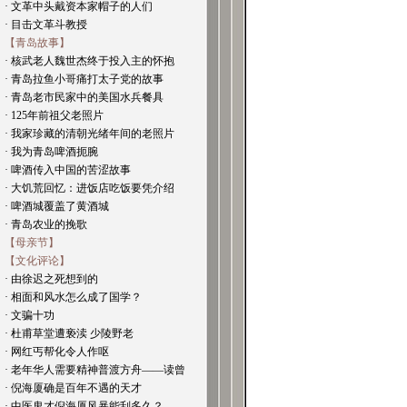
· 文革中头戴资本家帽子的人们
· 目击文革斗教授
【青岛故事】
· 核武老人魏世杰终于投入主的怀抱
· 青岛拉鱼小哥痛打太子党的故事
· 青岛老市民家中的美国水兵餐具
· 125年前祖父老照片
· 我家珍藏的清朝光绪年间的老照片
· 我为青岛啤酒扼腕
· 啤酒传入中国的苦涩故事
· 大饥荒回忆：进饭店吃饭要凭介绍
· 啤酒城覆盖了黄酒城
· 青岛农业的挽歌
【母亲节】
【文化评论】
· 由徐迟之死想到的
· 相面和风水怎么成了国学？
· 文骗十功
· 杜甫草堂遭亵渎 少陵野老
· 网红丐帮化令人作呕
· 老年华人需要精神普渡方舟——读曾
· 倪海厦确是百年不遇的天才
· 中医鬼才倪海厦风暴能刮多久？