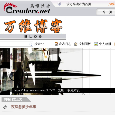
设万维读者为首页
万维
首 页
搜索>>
发表日志
控制面板
个人相册
https://blog.creaders.net/u/33797/
>
复制
>
收藏本页
网络日志正文
夜深忽梦少年事