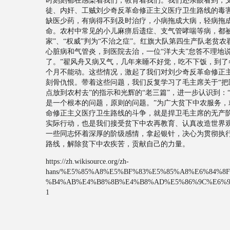
时刻刻都在感染着我们，教育着我们。我们还亲眼看到，
徒、内奸、工贼刘少奇反革命修正主义医疗卫生路线的毒
缺医少药，有病得不到及时治疗，小病拖成大病，轻病拖
命。农村中常见的小儿麻痹后遗症、支气管哮喘等病，都被
家”、“权威”判为“不治之症”。红旗大队第四生产队老贫
心脏病和气管炎，到医院去治，一位“洋大夫”怠答不理地
了。”翟风舟又病又气，几年来睡不好觉，吃不下饭，到了
个月不能动。这些情况，激起了我们对刘少奇反革命修正
刻骨仇恨。带着这些问题，我们反复学习了毛主席关于“把
点放到农村去”的指示和光辉的“老三篇”，进一步认识到：
是一个根本的问题，原则的问题。”为广大贫下中农服务，
命修正主义医疗卫生路线的斗争，就是捍卫毛主席的无产
实际行动，也是我们接受贫下中农再教育、认真改造世界
一些同志怀着深厚的阶级感情，拿起银针，决心为贯彻执
路线，解除贫下中农疾苦，贡献自己的力量。
https://zh.wikisource.org/zh-
hans/%E5%85%A8%E5%BF%83%E5%85%A8%E6%84%8
%B4%AB%E4%B8%8B%E4%B8%AD%E5%86%9C%E6%
1