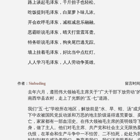
路上谈起毛泽东，千斤担子也轻松。
吃饭提到毛泽东，白菜萝卜味儿浓。
开会欢呼毛泽东，减租减息乐融融。
恶霸听说毛泽东，晴天打雷震耳聋。
特务听说毛泽东，狗夹尾巴逃无踪。
墙上挂着毛泽东，好比当中点红灯。
人人学习毛泽东，人人劳动争英雄。
作者：
Siubuding
留言时间：20
去年六月，遵照伟大领袖毛主席关于“广大干部下放劳动”
南西华县农村，走上了光辉的“五·七”道路。
我们“五·七”学校所在地区，解放前是“水、旱、蝗、汤”
下中农被国民党反动派和万恶的地主阶级逼得逃荒要饭、
亡，家家都有一部血泪史。在伟大领袖毛主席的英明领导
身，做了主人。他们对毛主席、共产党和社会主义无限热
仇恨，在革命和生产斗争中一不怕苦、二不怕死，处处为