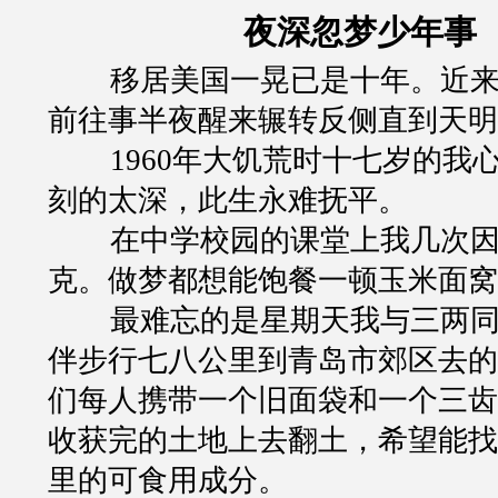
夜深忽梦少年事
移居美国一晃已是十年。近
前往事半夜醒来辗转反侧直到天明
1960
年大饥荒时十七岁的我
刻的太深，此生永难抚平。
在中学校园的课堂上我几次
克。做梦都想能饱餐一顿玉米面窝
最难忘的是星期天我与三两
伴步行七八公里到青岛市郊区去的
们每人携带一个旧面袋和一个三齿
收获完的土地上去翻土，希望能找
里的可食用成分。