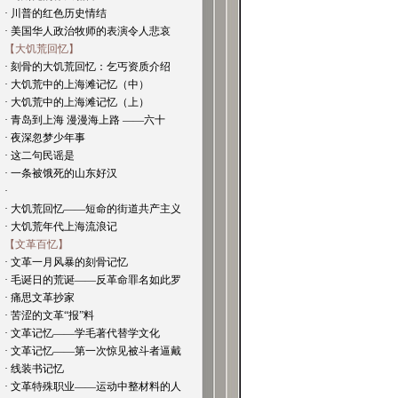
· 川普的红色历史情结
· 美国华人政治牧师的表演令人悲哀
【大饥荒回忆】
· 刻骨的大饥荒回忆：乞丐资质介绍
· 大饥荒中的上海滩记忆（中）
· 大饥荒中的上海滩记忆（上）
· 青岛到上海 漫漫海上路 ——六十
· 夜深忽梦少年事
· 这二句民谣是
· 一条被饿死的山东好汉
·
· 大饥荒回忆——短命的街道共产主义
· 大饥荒年代上海流浪记
【文革百忆】
· 文革一月风暴的刻骨记忆
· 毛诞日的荒诞——反革命罪名如此罗
· 痛思文革抄家
· 苦涩的文革“报”料
· 文革记忆——学毛著代替学文化
· 文革记忆——第一次惊见被斗者逼戴
· 线装书记忆
· 文革特殊职业——运动中整材料的人