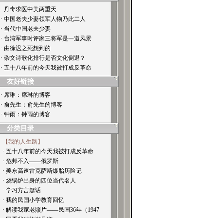
· 丹毒求医中美两重天
· 中国老夫少妻领军人物乃此二人
· 当代中国老夫少妻
· 台湾军事时评家三将军是一道风景
· 由徐迟之死想到的
· 杂文诗歌化排行是否文化倒退？
· 五十八年前的今天我被打成反革命
友好链接
· 席琳：席琳的博客
· 俞先生：俞先生的博客
· 钟雨：钟雨的博客
分类目录
【我的人生路】
· 五十八年前的今天我被打成反革命
· 危邦不入——俄罗斯
· 美东高速雷克萨斯爆胎历险记
· 烧锅炉出身的四位当代名人
· 学习方言趣话
· 我的民国小学教育回忆
· 解读我家老照片——民国36年（1947