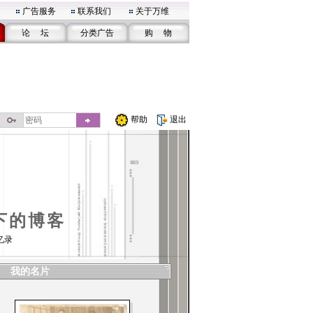
广告服务
联系我们
关于万维
论 坛
分类广告
购 物
帮助
退出
下的博客
忆录
我的名片