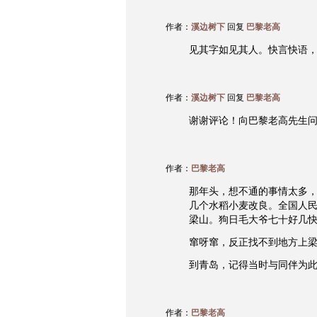
作者：
溪边树下
回复
巴黎老高
见其字如见其人。快言快语
作者：
溪边树下
回复
巴黎老高
谢谢评论！向巴黎老高先生
作者：
巴黎老高
那年头，想不通的事情太多
几个水稻小麦改良。全国人
梁山。狗日毛大爷七十好几
窜呀窜，反正找不到地方上
到青岛，记得当时与同伴为
作者：
巴黎老高