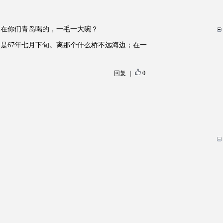
是在你们青岛喝的，一毛一大碗？
是67年七月下旬。离那个什么桥不远海边；在一
回复
|
0