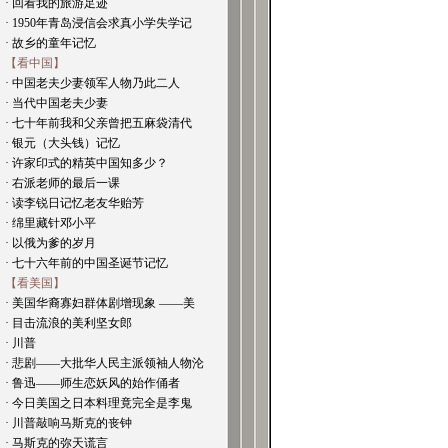
· 回看我的旅游足迹
· 1950年青岛浸信会求真小学失学记
· 故乡的童年记忆
【看中国】
· 中国老夫少妻领军人物乃此二人
· 当代中国老夫少妻
· 七十年前我和父亲曾把五麻袋清代
· 银元（大头钱）记忆
· 许家印式的精英中国知多少？
· 右派老师的最后一课
· 读李锐日记忆老友华贻芳
· 绵里藏针邓小平
· 以俄为爹的岁月
· 七十六年前的中国圣诞节记忆
【看美国】
· 美国华裔寡妇群体剧增现象 ——美
· 目击流浪的美利坚女郎
· 川普
· 悲剧——大批华人民主派领袖人物沦
· 鲁迅——师生恋妖风的始作俑者
· 今日美国之日本料理竟完全是李鬼
· 川普敲响马斯克的丧钟
· 马斯克的弥天谎言