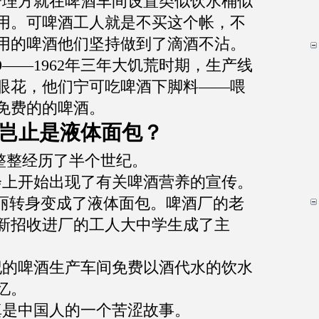
管理方就在啤酒车间设置类似饮水桶似
用。可啤酒工人就是不买这个帐，不
用的啤酒他们坚持做到了滴酒不沾。
9——1962
年三年大饥荒时期，生产线
眼花，他们宁可吃啤酒下脚料
——
喂
免费的的啤酒。
岂止是液体面包？
整整经历了半个世纪。
会上开始出现了有关啤酒营养的宣传。
华丽转身变成了液体面包。啤酒厂的老
新招收进厂的工人大中学生成了主
纪的啤酒生产车间免费以酒代水的饮水
忆。
真是中国人的一个苦涩故事。