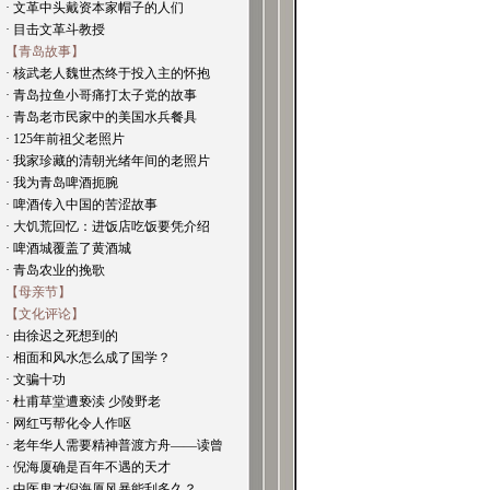
· 文革中头戴资本家帽子的人们
· 目击文革斗教授
【青岛故事】
· 核武老人魏世杰终于投入主的怀抱
· 青岛拉鱼小哥痛打太子党的故事
· 青岛老市民家中的美国水兵餐具
· 125年前祖父老照片
· 我家珍藏的清朝光绪年间的老照片
· 我为青岛啤酒扼腕
· 啤酒传入中国的苦涩故事
· 大饥荒回忆：进饭店吃饭要凭介绍
· 啤酒城覆盖了黄酒城
· 青岛农业的挽歌
【母亲节】
【文化评论】
· 由徐迟之死想到的
· 相面和风水怎么成了国学？
· 文骗十功
· 杜甫草堂遭亵渎 少陵野老
· 网红丐帮化令人作呕
· 老年华人需要精神普渡方舟——读曾
· 倪海厦确是百年不遇的天才
· 中医鬼才倪海厦风暴能刮多久？