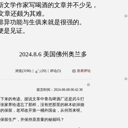
文学作家写喝酒的文章并不少见，
文章还颇为其难。
异功能与生俱来就是很强的。
是见证。
.6 美国佛州奥兰多
浏览(3196)
(20)
评论(5)
发表评论
留言时间：2024-08-08 00:42:30
持下来的奇迹。据说文革中青岛啤酒厂还是武斗打
把张家界给遗忘了那样，没有把那里的林木砍掉烧
得的保留，老邓改开第一桶外国金，从何而来呀。
以保留生产，并保持原质量的秘籍吗？