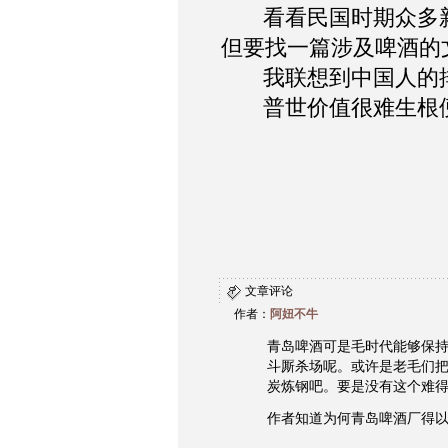
看看民国时期众多新
但要找一篇涉及啤酒的
我联想到中国人的排
普世价值很难生根便
2024.8
文章评论
作者：
阿妞不牛
青岛啤酒可是毛时代能够保
斗厮杀场呢。或许是老毛们
炭炼钢吧。要是没有这个难
作者知道为何青岛啤酒厂得