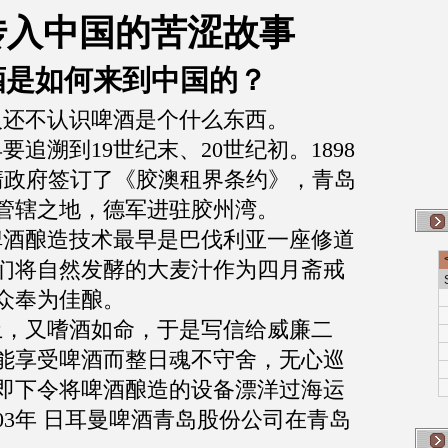
传入中国的苦涩故事
酒是如何来到中国的？
人还不认识啤酒是个什么东西。
早要追溯到
19
世纪末、
20
世纪初。
1898
清政府签订了《胶澳租界条约》，青岛
管辖之地，德军进驻胶州湾。
啤酒酿造技术最早是巴伐利亚一座修道
们将自然发酵的大麦汁作为四月斋戒
众奉为佳酿。
土，又嗜酒如命，于是写信给威廉二
能享受啤酒而整日魂不守舍，无心巡
即下令将啤酒酿造的设备漂洋过海运
03
年
日耳曼啤酒青岛股份公司在青岛