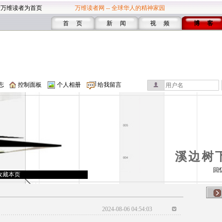
设万维读者为首页
万维读者网 -- 全球华人的精神家园
首 页
新 闻
视 频
博 客
志
控制面板
个人相册
给我留言
溪边树
回
收藏本页
2024-08-06 04:54:03