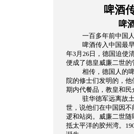
啤酒
啤
一百多年前中国
啤酒传入中国最
年
3
月
26
日，德国迫使
便成了德皇威廉二世的
相传，德国人的
院的修士们发明的，他
期内代餐品，教皇和民
驻华德军远离故
世，说他们在中国因不
逻和站岗。威廉二世随
抵太平洋的胶州湾。
19