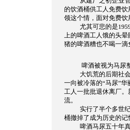
从建厂之初企业
的饮酒桶供工人免费饮
领这个情，面对免费饮
尤其可悲的是
195
上的啤酒工人饿的头晕
猪的啤酒糟也不喝一滴
啤酒被视为马尿
大饥荒的后期社
一向被冷落的“马尿”
工人一批批退休离厂。
流。
实行了半个多世
桶撤掉了成为历史的记
啤酒马尿五十年