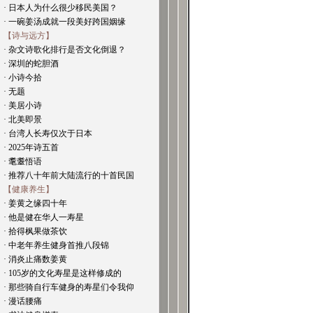
· 日本人为什么很少移民美国？
· 一碗姜汤成就一段美好跨国姻缘
【诗与远方】
· 杂文诗歌化排行是否文化倒退？
· 深圳的蛇胆酒
· 小诗今拾
· 无题
· 美居小诗
· 北美即景
· 台湾人长寿仅次于日本
· 2025年诗五首
· 耄耋悟语
· 推荐八十年前大陆流行的十首民国
【健康养生】
· 姜黄之缘四十年
· 他是健在华人一寿星
· 拾得枫果做茶饮
· 中老年养生健身首推八段锦
· 消炎止痛数姜黄
· 105岁的文化寿星是这样修成的
· 那些骑自行车健身的寿星们令我仰
· 漫话腰痛