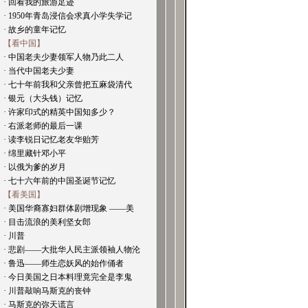
· 回看我的旅游足迹
· 1950年青岛浸信会求真小学失学记
· 故乡的童年记忆
【看中国】
· 中国老夫少妻领军人物乃此二人
· 当代中国老夫少妻
· 七十年前我和父亲曾把五麻袋清代
· 银元（大头钱）记忆
· 许家印式的精英中国知多少？
· 右派老师的最后一课
· 读李锐日记忆老友华贻芳
· 绵里藏针邓小平
· 以俄为爹的岁月
· 七十六年前的中国圣诞节记忆
【看美国】
· 美国华裔寡妇群体剧增现象 ——美
· 目击流浪的美利坚女郎
· 川普
· 悲剧——大批华人民主派领袖人物沦
· 鲁迅——师生恋妖风的始作俑者
· 今日美国之日本料理竟完全是李鬼
· 川普敲响马斯克的丧钟
· 马斯克的弥天谎言