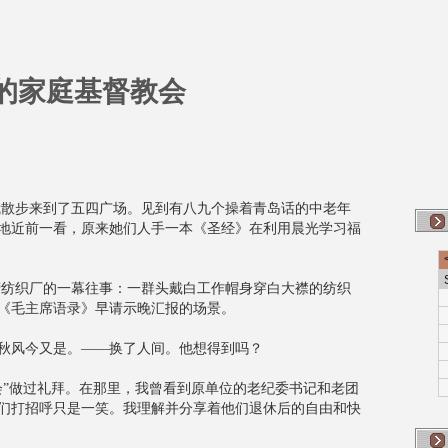
庭基督教会
步来到了五四广场。见到有八九个操着青岛话的中老年
地近前一看，原来她们人手一本《圣经》在利用晨光学习福
纺织厂的一幕往事：一群头戴白工作帽身穿白大襟的纺织
《毛主席语录》早请示晚汇报的场景。
风今又是。——换了人间。他想得到吗？
”做过礼拜。在那里，我曾看到原单位的老纪委书记和老团
们打招呼只是一笑。我理解并分享着他们退休后的自由和快