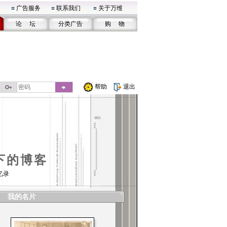
广告服务
联系我们
关于万维
论 坛
分类广告
购 物
帮助
退出
下的博客
忆录
我的名片