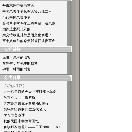
· 丹毒求医中美两重天
· 中国老夫少妻领军人物乃此二人
· 当代中国老夫少妻
· 台湾军事时评家三将军是一道风景
· 由徐迟之死想到的
· 杂文诗歌化排行是否文化倒退？
· 五十八年前的今天我被打成反革命
友好链接
· 席琳：席琳的博客
· 俞先生：俞先生的博客
· 钟雨：钟雨的博客
分类目录
【我的人生路】
· 五十八年前的今天我被打成反革命
· 危邦不入——俄罗斯
· 美东高速雷克萨斯爆胎历险记
· 烧锅炉出身的四位当代名人
· 学习方言趣话
· 我的民国小学教育回忆
· 解读我家老照片——民国36年（1947