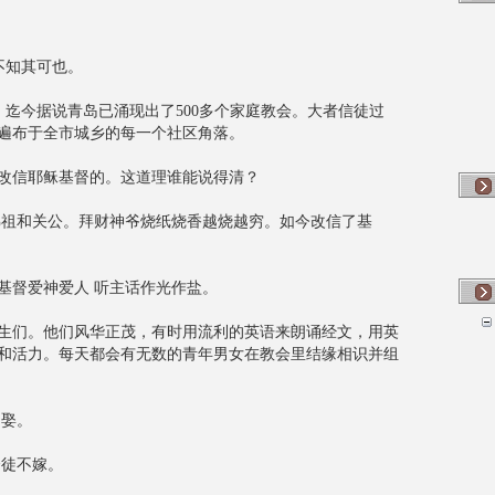
知其可也。
今据说青岛已涌现出了500多个家庭教会。大者信徒过
遍布于全市城乡的每一个社区角落。
改信耶稣基督的。这道理谁能说得清？
和关公。拜财神爷烧纸烧香越烧越穷。如今改信了基
基督爱神爱人 听主话作光作盐。
生们。他们风华正茂，有时用流利的英语来朗诵经文，用英
和活力。每天都会有无数的青年男女在教会里结缘相识并组
娶。
徒不嫁。