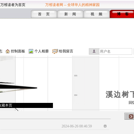
设万维读者为首页
万维读者网 -- 全球华人的精神家园
首 页
新 闻
视 频
博 客
志
控制面板
个人相册
给我留言
溪边树
回
收藏本页
2024-06-26 08:46:59