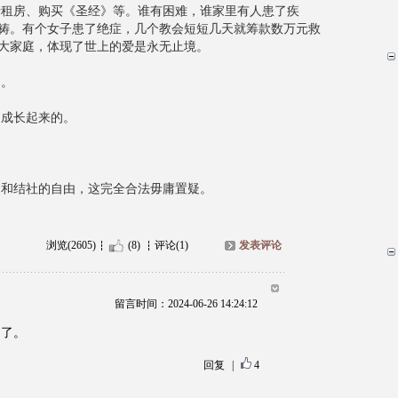
房、购买《圣经》等。谁有困难，谁家里有人患了疾
祷。有个女子患了绝症，几个教会短短几天就筹款数万元救
大家庭，体现了世上的爱是永无止境。
。
成长起来的。
结社的自由，这完全合法毋庸置疑。
浏览(2605)
(8)
评论(1)
发表评论
留言时间：2024-06-26 14:24:12
多了。
回复
|
4