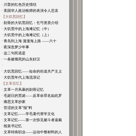
· 川普的红色历史情结
· 美国华人政治牧师的表演令人悲哀
【大饥荒回忆】
· 刻骨的大饥荒回忆：乞丐资质介绍
· 大饥荒中的上海滩记忆（中）
· 大饥荒中的上海滩记忆（上）
· 青岛到上海 漫漫海上路 ——六十
· 夜深忽梦少年事
· 这二句民谣是
· 一条被饿死的山东好汉
·
· 大饥荒回忆——短命的街道共产主义
· 大饥荒年代上海流浪记
【文革百忆】
· 文革一月风暴的刻骨记忆
· 毛诞日的荒诞——反革命罪名如此罗
· 痛思文革抄家
· 苦涩的文革“报”料
· 文革记忆——学毛著代替学文化
· 文革记忆——第一次惊见被斗者逼戴
· 线装书记忆
· 文革特殊职业——运动中整材料的人