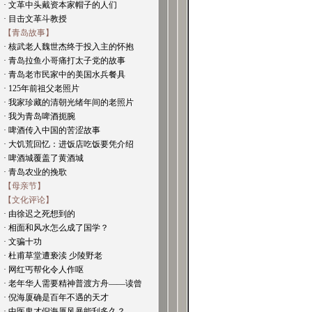
· 文革中头戴资本家帽子的人们
· 目击文革斗教授
【青岛故事】
· 核武老人魏世杰终于投入主的怀抱
· 青岛拉鱼小哥痛打太子党的故事
· 青岛老市民家中的美国水兵餐具
· 125年前祖父老照片
· 我家珍藏的清朝光绪年间的老照片
· 我为青岛啤酒扼腕
· 啤酒传入中国的苦涩故事
· 大饥荒回忆：进饭店吃饭要凭介绍
· 啤酒城覆盖了黄酒城
· 青岛农业的挽歌
【母亲节】
【文化评论】
· 由徐迟之死想到的
· 相面和风水怎么成了国学？
· 文骗十功
· 杜甫草堂遭亵渎 少陵野老
· 网红丐帮化令人作呕
· 老年华人需要精神普渡方舟——读曾
· 倪海厦确是百年不遇的天才
· 中医鬼才倪海厦风暴能刮多久？