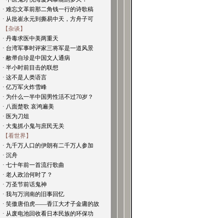
· 难忘文革前那二角钱一行的诗歌稿
· 从批崔永元到撕易中天，方舟子可
【杂谈】
· 丹毒求医中美两重天
· 台湾军事时评家三将军是一道风景
· 敝帚自珍是中国文人通病
· 半小时前目击的联想
· 这不是人类语言
· 亿万军火炸雪峰
· 为什么一半中国男性活不过70岁？
· 八面楚歌 哀鸿遍美
· 医为刀俎
· 大鬼抓小鬼与庶民无关
【看世界】
· 九千万人口的伊朗有二千万人参加
· 沉舟
· 七十年前一首流行歌曲
· 老人政治何时了？
· 万圣节前话鬼神
· 我与万润南的旧事回忆
· 笑傲唐伯虎——香江大才子金庸的故
· 从废电池回收看日本民族的环保功