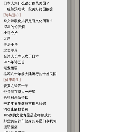
· 日本人为什么很少移民美国？
· 一碗姜汤成就一段美好跨国姻缘
【诗与远方】
· 杂文诗歌化排行是否文化倒退？
· 深圳的蛇胆酒
· 小诗今拾
· 无题
· 美居小诗
· 北美即景
· 台湾人长寿仅次于日本
· 2025年诗五首
· 耄耋悟语
· 推荐八十年前大陆流行的十首民国
【健康养生】
· 姜黄之缘四十年
· 他是健在华人一寿星
· 拾得枫果做茶饮
· 中老年养生健身首推八段锦
· 消炎止痛数姜黄
· 105岁的文化寿星是这样修成的
· 那些骑自行车健身的寿星们令我仰
· 漫话腰痛