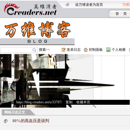
设万维读者为首页
万维
首 页
搜索>>
发表日志
控制面板
个人相册
https://blog.creaders.net/u/33797/
>
复制
>
收藏本页
网络日志正文
80%的高血压是误判