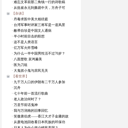
· 难忘文革前那二角钱一行的诗歌稿
· 从批崔永元到撕易中天，方舟子可
【杂谈】
· 丹毒求医中美大相径庭
· 台湾军事时评家三将军是一道风景
· 敝帚自珍是中国文人通病
· 半小时前目击的联想
· 这不是人类语言
· 亿万军火炸雪峰
· 为什么一半中国男性活不过70岁？
· 八面楚歌 哀鸿遍美
· 医为刀俎
· 大鬼抓小鬼与庶民无关
【看世界】
· 九千万人口的伊朗有二千万人参加
· 沉舟
· 七十年前一首流行歌曲
· 老人政治何时了？
· 万圣节前话鬼神
· 我与万润南的旧事回忆
· 笑傲唐伯虎——香江大才子金庸的故
· 从废电池回收看日本民族的环保功
· 日本人为什么很少移民美国？