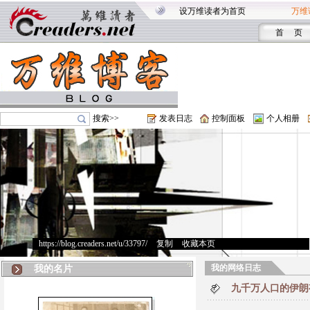
设万维读者为首页
万维
首 页
搜索>>
发表日志
控制面板
个人相册
https://blog.creaders.net/u/33797/
>
复制
>
收藏本页
我的网络日志
我的名片
九千万人口的伊朗