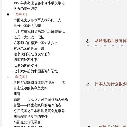
· 1950年青岛浸信会求真小学失学记
· 故乡的童年记忆
【看中国】
· 中国老夫少妻领军人物乃此二人
· 当代中国老夫少妻
· 七十年前我和父亲曾把五麻袋清代
· 银元（大头钱）记忆
从废电池回收看日
· 许家印式的精英中国知多少？
· 右派老师的最后一课
· 读李锐日记忆老友华贻芳
· 绵里藏针邓小平
· 以俄为爹的岁月
· 七十六年前的中国圣诞节记忆
【看美国】
· 美国华裔寡妇群体剧增现象 ——美
日本人为什么很少
· 目击流浪的美利坚女郎
· 川普
· 悲剧——大批华人民主派领袖人物沦
· 鲁迅——师生恋妖风的始作俑者
· 今日美国之日本料理竟完全是李鬼
· 川普敲响马斯克的丧钟
· 马斯克的弥天谎言