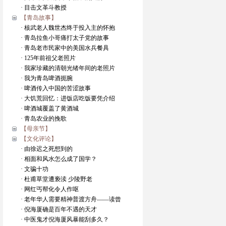
· 目击文革斗教授
【青岛故事】
· 核武老人魏世杰终于投入主的怀抱
· 青岛拉鱼小哥痛打太子党的故事
· 青岛老市民家中的美国水兵餐具
· 125年前祖父老照片
· 我家珍藏的清朝光绪年间的老照片
· 我为青岛啤酒扼腕
· 啤酒传入中国的苦涩故事
· 大饥荒回忆：进饭店吃饭要凭介绍
· 啤酒城覆盖了黄酒城
· 青岛农业的挽歌
【母亲节】
【文化评论】
· 由徐迟之死想到的
· 相面和风水怎么成了国学？
· 文骗十功
· 杜甫草堂遭亵渎 少陵野老
· 网红丐帮化令人作呕
· 老年华人需要精神普渡方舟——读曾
· 倪海厦确是百年不遇的天才
· 中医鬼才倪海厦风暴能刮多久？