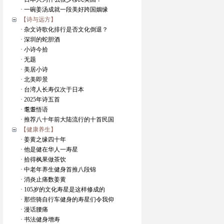
· 一碗姜汤成就一段美好跨国姻缘
【诗与远方】
· 杂文诗歌化排行是否文化倒退？
· 深圳的蛇胆酒
· 小诗今拾
· 无题
· 美居小诗
· 北美即景
· 台湾人长寿仅次于日本
· 2025年诗五首
· 耄耋悟语
· 推荐八十年前大陆流行的十首民国
【健康养生】
· 姜黄之缘四十年
· 他是健在华人一寿星
· 拾得枫果做茶饮
· 中老年养生健身首推八段锦
· 消炎止痛数姜黄
· 105岁的文化寿星是这样修成的
· 那些骑自行车健身的寿星们令我仰
· 漫话腰痛
· 书法健身增寿