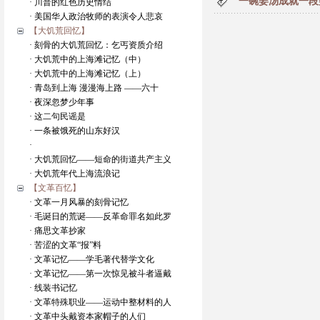
一碗姜汤成就一段
· 川普的红色历史情结
· 美国华人政治牧师的表演令人悲哀
【大饥荒回忆】
· 刻骨的大饥荒回忆：乞丐资质介绍
· 大饥荒中的上海滩记忆（中）
· 大饥荒中的上海滩记忆（上）
· 青岛到上海 漫漫海上路 ——六十
· 夜深忽梦少年事
· 这二句民谣是
· 一条被饿死的山东好汉
·
· 大饥荒回忆——短命的街道共产主义
· 大饥荒年代上海流浪记
【文革百忆】
· 文革一月风暴的刻骨记忆
· 毛诞日的荒诞——反革命罪名如此罗
· 痛思文革抄家
· 苦涩的文革“报”料
· 文革记忆——学毛著代替学文化
· 文革记忆——第一次惊见被斗者逼戴
· 线装书记忆
· 文革特殊职业——运动中整材料的人
· 文革中头戴资本家帽子的人们