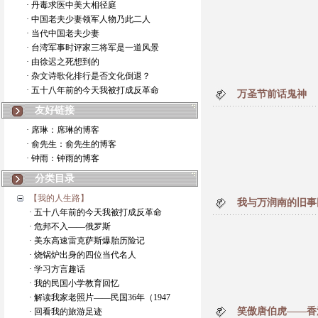
· 丹毒求医中美大相径庭
· 中国老夫少妻领军人物乃此二人
· 当代中国老夫少妻
· 台湾军事时评家三将军是一道风景
· 由徐迟之死想到的
· 杂文诗歌化排行是否文化倒退？
· 五十八年前的今天我被打成反革命
万圣节前话鬼神
友好链接
· 席琳：席琳的博客
· 俞先生：俞先生的博客
· 钟雨：钟雨的博客
分类目录
【我的人生路】
我与万润南的旧事
· 五十八年前的今天我被打成反革命
· 危邦不入——俄罗斯
· 美东高速雷克萨斯爆胎历险记
· 烧锅炉出身的四位当代名人
· 学习方言趣话
· 我的民国小学教育回忆
· 解读我家老照片——民国36年（1947
笑傲唐伯虎——香
· 回看我的旅游足迹