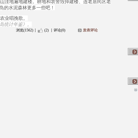
洼地遍地建楼。耕地和农舍毁掉建楼、连老居民区老
岛的水泥森林更多一些吧！
农业唱挽歌。
岛统计年鉴》。
浏览(1562)
(2)
评论(0)
发表评论