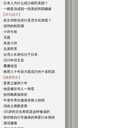
· 日本人为什么很少移民美国？
· 一碗姜汤成就一段美好跨国姻缘
【诗与远方】
· 杂文诗歌化排行是否文化倒退？
· 深圳的蛇胆酒
· 小诗今拾
· 无题
· 美居小诗
· 北美即景
· 台湾人长寿仅次于日本
· 2025年诗五首
· 耄耋悟语
· 推荐八十年前大陆流行的十首民国
【健康养生】
· 姜黄之缘四十年
· 他是健在华人一寿星
· 拾得枫果做茶饮
· 中老年养生健身首推八段锦
· 消炎止痛数姜黄
· 105岁的文化寿星是这样修成的
· 那些骑自行车健身的寿星们令我仰
· 漫话腰痛