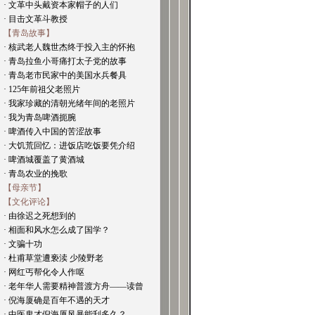
· 文革中头戴资本家帽子的人们
· 目击文革斗教授
【青岛故事】
· 核武老人魏世杰终于投入主的怀抱
· 青岛拉鱼小哥痛打太子党的故事
· 青岛老市民家中的美国水兵餐具
· 125年前祖父老照片
· 我家珍藏的清朝光绪年间的老照片
· 我为青岛啤酒扼腕
· 啤酒传入中国的苦涩故事
· 大饥荒回忆：进饭店吃饭要凭介绍
· 啤酒城覆盖了黄酒城
· 青岛农业的挽歌
【母亲节】
【文化评论】
· 由徐迟之死想到的
· 相面和风水怎么成了国学？
· 文骗十功
· 杜甫草堂遭亵渎 少陵野老
· 网红丐帮化令人作呕
· 老年华人需要精神普渡方舟——读曾
· 倪海厦确是百年不遇的天才
· 中医鬼才倪海厦风暴能刮多久？