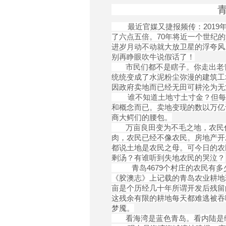
青岛农业
最近官媒又捷报频传：2019年农
了六点五倍。70年将近一个世纪的
进岁月动不动就大放卫星的浮夸风
别再睁眼吹牛说假话了！
市民们都不是瞎子。你走出老青
统统变成了水泥粉尘弥漫的建筑工
因政府卖地而已经无田可耕沦为无
谁不知道土地寸土寸金？但每一
和概念而已。卖地变现的数以万亿
商大鳄们的腰包。
万亩良田变为不毛之地，农民住
肉，农民已经不像农民。房地产开
都说土地是农民之母。可今日的农
剩汤？有谁听到失地农民的哭泣？
青岛4679个村庄的农民有多
《胶澳志》上记载的青岛农业耕地现
亩是个历经几十年所谓开发后残留
这残余有限的耕地每天都难逃被吞
梦魇。
看海湾是蓝色青岛。看内陆是绿