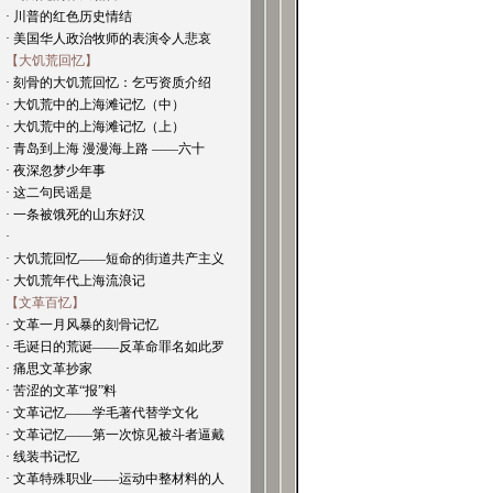
· 川普的红色历史情结
· 美国华人政治牧师的表演令人悲哀
【大饥荒回忆】
· 刻骨的大饥荒回忆：乞丐资质介绍
· 大饥荒中的上海滩记忆（中）
· 大饥荒中的上海滩记忆（上）
· 青岛到上海 漫漫海上路 ——六十
· 夜深忽梦少年事
· 这二句民谣是
· 一条被饿死的山东好汉
·
· 大饥荒回忆——短命的街道共产主义
· 大饥荒年代上海流浪记
【文革百忆】
· 文革一月风暴的刻骨记忆
· 毛诞日的荒诞——反革命罪名如此罗
· 痛思文革抄家
· 苦涩的文革“报”料
· 文革记忆——学毛著代替学文化
· 文革记忆——第一次惊见被斗者逼戴
· 线装书记忆
· 文革特殊职业——运动中整材料的人