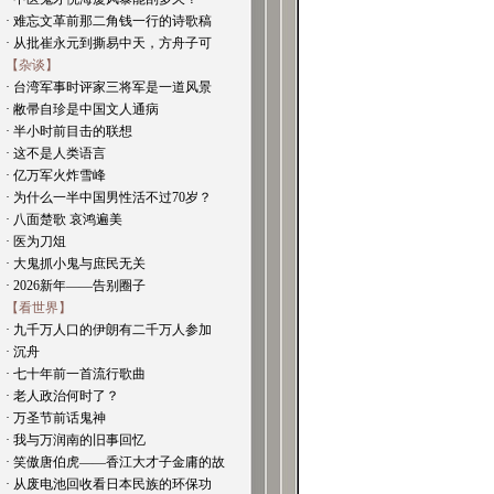
· 难忘文革前那二角钱一行的诗歌稿
· 从批崔永元到撕易中天，方舟子可
【杂谈】
· 台湾军事时评家三将军是一道风景
· 敝帚自珍是中国文人通病
· 半小时前目击的联想
· 这不是人类语言
· 亿万军火炸雪峰
· 为什么一半中国男性活不过70岁？
· 八面楚歌 哀鸿遍美
· 医为刀俎
· 大鬼抓小鬼与庶民无关
· 2026新年——告别圈子
【看世界】
· 九千万人口的伊朗有二千万人参加
· 沉舟
· 七十年前一首流行歌曲
· 老人政治何时了？
· 万圣节前话鬼神
· 我与万润南的旧事回忆
· 笑傲唐伯虎——香江大才子金庸的故
· 从废电池回收看日本民族的环保功