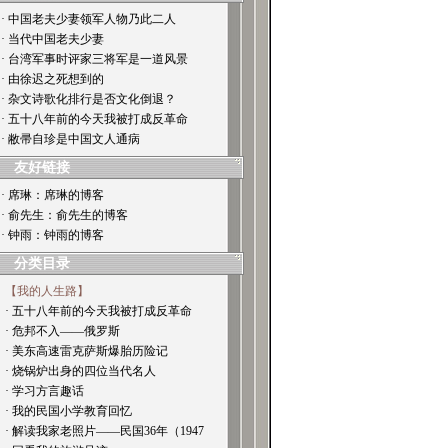
· 中国老夫少妻领军人物乃此二人
· 当代中国老夫少妻
· 台湾军事时评家三将军是一道风景
· 由徐迟之死想到的
· 杂文诗歌化排行是否文化倒退？
· 五十八年前的今天我被打成反革命
· 敝帚自珍是中国文人通病
友好链接
· 席琳：席琳的博客
· 俞先生：俞先生的博客
· 钟雨：钟雨的博客
分类目录
【我的人生路】
· 五十八年前的今天我被打成反革命
· 危邦不入——俄罗斯
· 美东高速雷克萨斯爆胎历险记
· 烧锅炉出身的四位当代名人
· 学习方言趣话
· 我的民国小学教育回忆
· 解读我家老照片——民国36年（1947