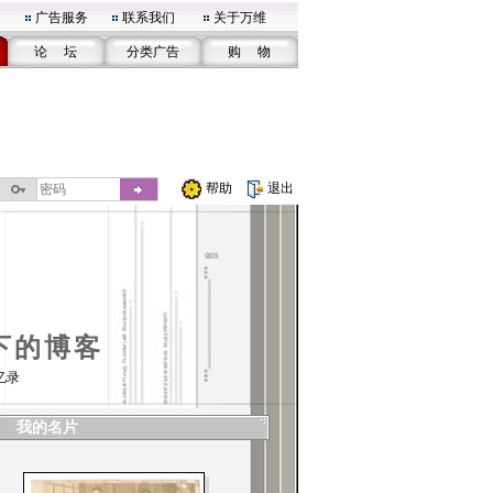
广告服务
联系我们
关于万维
论 坛
分类广告
购 物
帮助
退出
下的博客
忆录
我的名片