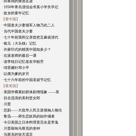
· 回看我的旅游足迹
· 1950年青岛浸信会求真小学失学记
· 故乡的童年记忆
【看中国】
· 中国老夫少妻领军人物乃此二人
· 当代中国老夫少妻
· 七十年前我和父亲曾把五麻袋清代
· 银元（大头钱）记忆
· 许家印式的精英中国知多少？
· 右派老师的最后一课
· 读李锐日记忆老友华贻芳
· 绵里藏针邓小平
· 以俄为爹的岁月
· 七十六年前的中国圣诞节记忆
【看美国】
· 美国华裔寡妇群体剧增现象 ——美
· 目击流浪的美利坚女郎
· 川普
· 悲剧——大批华人民主派领袖人物沦
· 鲁迅——师生恋妖风的始作俑者
· 今日美国之日本料理竟完全是李鬼
· 川普敲响马斯克的丧钟
· 马斯克的弥天谎言