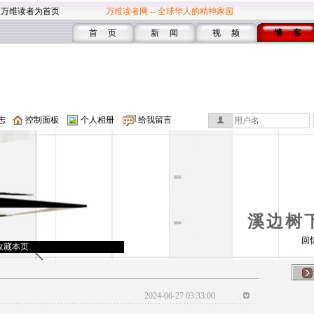
设万维读者为首页
万维读者网 -- 全球华人的精神家园
首 页
新 闻
视 频
博 客
志
控制面板
个人相册
给我留言
溪边树
回
收藏本页
2024-06-27 03:33:00