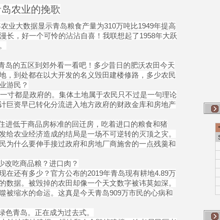
的挽歌
业大数据显示青岛粮食产量为310万吨比1949年提高
漫长，好一个可怜的沾沾自喜！我联想起了1958年大跃
。
岛的五区到郊外看一看吧！多少昔日的肥沃农田今天
地，到处都在以大开发的名义毁田建楼修路，多少农民
业游民？
寸都是政府的。集体土地属于农民只不过是一句理论
计巨资早已转化分流进入地方政府的财政金库和房地产
进低于商品房标准的回迁房，吃着进口的粮食和猪
发给农业经济造成的结局是一场不可逆转的灭顶之灾。
民为什么要伸手接过政府和房地厂商施舍的一点残羹和
少改吃商品粮？进口肉？
在还有多少？官方公布的2019年青岛现有耕地4.89万
的数据。被毁掉的农田却像一个天文数字被讳莫如深。
噬被缩水的命运。这真是今天青岛909万市民的心病和
色青岛。正在成为过去式。