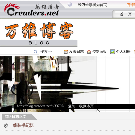
设万维读者为首页
万维
首 页
搜索>>
发表日志
控制面板
个人相册
https://blog.creaders.net/u/33797/
>
复制
>
收藏本页
网络日志正文
线装书记忆