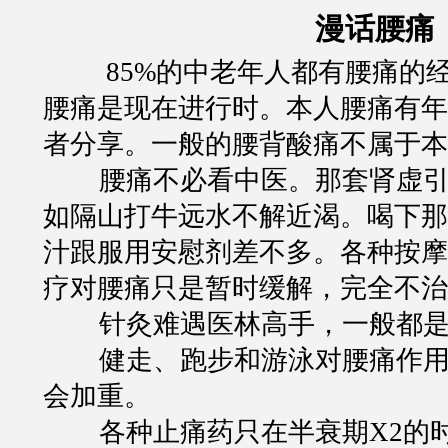
漫话腰痛
85%
的中老年人都有腰痛的
腰痛是现在进行时。本人腰痛有年
者分享。一般的腰背酸痛不属于本
腰痛不必看中医。那套肾虚
如隔山打牛远水不解近渴。喝下那
汁跟服用安慰剂差不多。各种按摩
疗对腰痛只是暂时缓解，完全不治
针灸难遇医林高手，一般都
健走、跑步和游泳对腰痛作
会加重。
各种止痛药只在半衰期
X2
的