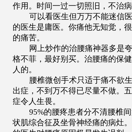
作用。时间一过一切照旧，不治病
可以看医生但万万
不能迷信
的医生是庸医。你痛他无知觉，很
的痛苦。
网上炒作的治腰痛神器多是
格不菲，最好别买。治腰痛的保健
人的。
腰椎微创手术只适于痛不欲
出症，不到万不得已尽量不做。五
症令人生畏。
95%
的腰疼患者分不清腰椎间
状肌综合征及坐骨神经痛的病灶。