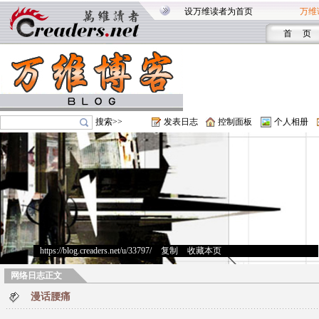
设万维读者为首页
万维
首 页
搜索>>
发表日志
控制面板
个人相册
https://blog.creaders.net/u/33797/
>
复制
>
收藏本页
网络日志正文
漫话腰痛