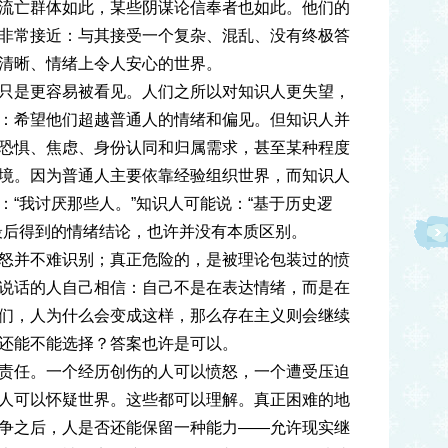
流亡群体如此，某些阴谋论信奉者也如此。他们的
非常接近：与其接受一个复杂、混乱、没有终极答
清晰、情绪上令人安心的世界。
只是更容易被看见。人们之所以对知识人更失望，
：希望他们超越普通人的情绪和偏见。但知识人并
恐惧、焦虑、身份认同和归属需求，甚至某种程度
境。因为普通人主要依靠经验组织世界，而知识人
：“我讨厌那些人。”知识人可能说：“基于历史逻
最后得到的情绪结论，也许并没有本质区别。
怒并不难识别；真正危险的，是被理论包装过的愤
说话的人自己相信：自己不是在表达情绪，而是在
们，人为什么会变成这样，那么存在主义则会继续
还能不能选择？答案也许是可以。
责任。一个经历创伤的人可以愤怒，一个遭受压迫
人可以怀疑世界。这些都可以理解。真正困难的地
争之后，人是否还能保留一种能力——允许现实继