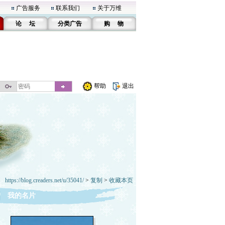
广告服务
联系我们
关于万维
论 坛
分类广告
购 物
帮助
退出
https://blog.creaders.net/u/35041/
>
复制
>
收藏本页
我的名片