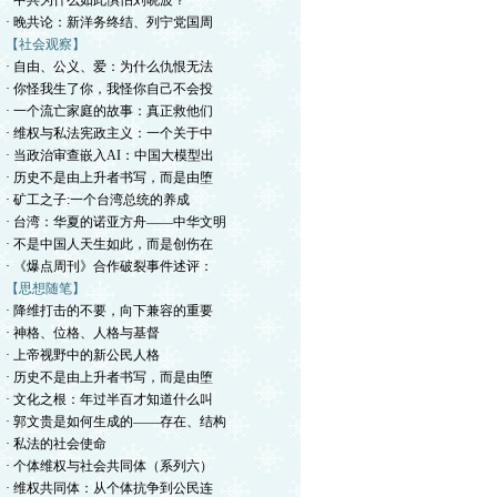
· 中共为什么如此惧怕刘晓波？
· 晚共论：新洋务终结、列宁党国周
【社会观察】
· 自由、公义、爱：为什么仇恨无法
· 你怪我生了你，我怪你自己不会投
· 一个流亡家庭的故事：真正救他们
· 维权与私法宪政主义：一个关于中
· 当政治审查嵌入AI：中国大模型出
· 历史不是由上升者书写，而是由堕
· 矿工之子:一个台湾总统的养成
· 台湾：华夏的诺亚方舟——中华文明
· 不是中国人天生如此，而是创伤在
· 《爆点周刊》合作破裂事件述评：
【思想随笔】
· 降维打击的不要，向下兼容的重要
· ​神格、位格、人格与基督
· 上帝视野中的新公民人格
· 历史不是由上升者书写，而是由堕
· 文化之根：年过半百才知道什么叫
· 郭文贵是如何生成的——存在、结构
· 私法的社会使命
· 个体维权与社会共同体（系列六）
· 维权共同体：从个体抗争到公民连