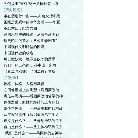
· 为何提出“维权”这一共同标签（系
【历史观照】
· 谁在塑造孙中山——从“红化”到“黑
· 圣经历史观中的中华文明 ——华夏
· 不忘六四，纪念六四
· 民国思想史的镜鉴：从联合建国到
· 历史轮回的警示：从侨汇悲剧看“
· 中国现代文明转型的困境
· 中国近代史的歧途
· 可以做奴隶，绝不当奴才的萧军
· 1911年的三条路： 孙中山、宋教
· 《蒋二与邓矮》（词二首）赏析
【沉思录】
· ​神格、位格、人格与基督
· 在偶像废墟上的眺望《后启蒙政治
· 责任与恩典——后启蒙政治哲学的神
· 偶像之后：凯撒的终结与上帝的归
· 责任本体论——一种后主权时代的政
· 从主权到责任（后启蒙政治哲学之
· 正义是什么？——从分配神话到关系
· 自由是什么？——从主体神话到关系
· “我们”是什么？——共同体的去神学