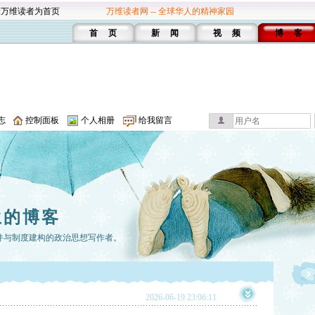
设万维读者为首页
万维读者网 -- 全球华人的精神家园
首 页
新 闻
视 频
博 客
志
控制面板
个人相册
给我留言
生的博客
件与制度建构的政治思想写作者。
2026-06-19 23:06:11