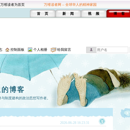
设万维读者为首页
万维读者网 -- 全球华人的精神家园
首 页
新 闻
视 频
博 客
志
控制面板
个人相册
给我留言
生的博客
件与制度建构的政治思想写作者。
2026-06-28 16:23:31