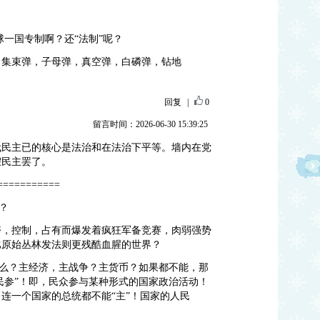
球一国专制啊？还“法制”呢？
，集束弹，子母弹，真空弹，白磷弹，钻地
回复
|
0
留言时间：2026-06-30 15:39:25
代民主已的核心是法治和在法治下平等。墙内在党
假民主罢了。
===========
？
夺，控制，占有而爆发着疯狂军备竞赛，肉弱强势
比原始丛林发法则更残酷血腥的世界？
”什么？主经济，主战争？主货币？如果都不能，那
“民参”！即，民众参与某种形式的国家政治活动！
连一个国家的总统都不能“主”！国家的人民