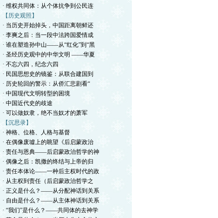
· 维权共同体：从个体抗争到公民连
【历史观照】
· 当历史开始掉头，中国距离朝鲜还
· 李爽之后：当一段中法跨国爱情成
· 谁在塑造孙中山——从“红化”到“黑
· 圣经历史观中的中华文明 ——华夏
· 不忘六四，纪念六四
· 民国思想史的镜鉴：从联合建国到
· 历史轮回的警示：从侨汇悲剧看“
· 中国现代文明转型的困境
· 中国近代史的歧途
· 可以做奴隶，绝不当奴才的萧军
【沉思录】
· ​神格、位格、人格与基督
· 在偶像废墟上的眺望《后启蒙政治
· 责任与恩典——后启蒙政治哲学的神
· 偶像之后：凯撒的终结与上帝的归
· 责任本体论——一种后主权时代的政
· 从主权到责任（后启蒙政治哲学之
· 正义是什么？——从分配神话到关系
· 自由是什么？——从主体神话到关系
· “我们”是什么？——共同体的去神学