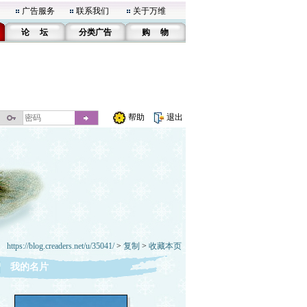
广告服务
联系我们
关于万维
论 坛
分类广告
购 物
帮助
退出
https://blog.creaders.net/u/35041/
>
复制
>
收藏本页
我的名片