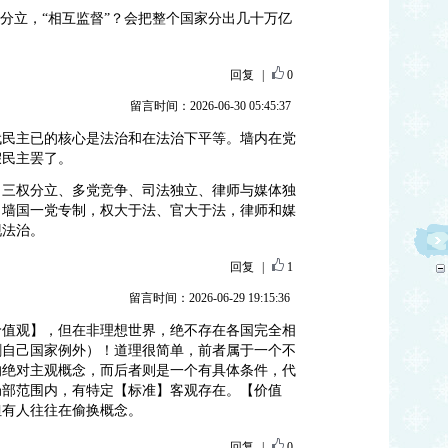
权分立，“相互监督”？会把整个国家分出几十万亿
回复
|
0
留言时间：2026-06-30 05:45:37
代民主已的核心是法治和在法治下平等。墙内在党
假民主罢了。
。三权分立、多党竞争、司法独立、律师与媒体独
。墙国一党专制，权大于法、官大于法，律师和媒
现法治。
回复
|
1
留言时间：2026-06-29 19:15:36
价值观】，但在非理想世界，绝不存在各国完全相
割自己国家例外）！道理很简单，前者属于一个不
的绝对主观概念，而后者则是一个有具体条件，代
局部范围内，有特定【标准】客观存在。【价值
但有人往往在偷换概念。
回复
|
0