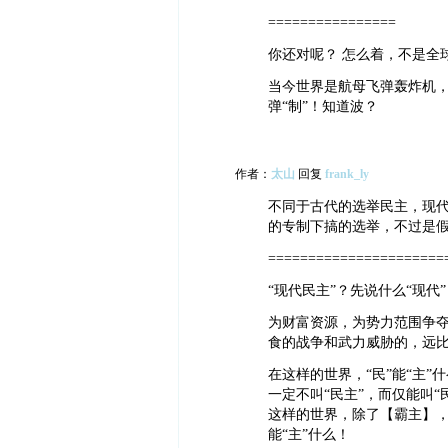
================
你还对呢？ 怎么着，不是全
当今世界是航母飞弹轰炸机
弹“制”！知道波？
作者：
太山
回复
frank_ly
不同于古代的选举民主，现
的专制下搞的选举，不过是
======================
“现代民主”？先说什么“现代”
为财富资源，为势力范围争
食的战争和武力威胁的，远
在这样的世界，“民”能“主
一定不叫“民主”，而仅能叫
这样的世界，除了【霸主】，
能“主”什么！