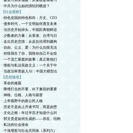
· 秦皇习弟梦难醒：从集权逻辑看习
· 中共为什么如此惧怕刘晓波？
【社会观察】
· 特色党国的特色和尚：方丈、CEO
· 债务时代，一个文明如何透支未来
· 当历史开始掉头，中国距离朝鲜还
· 少数者的力量：从香港、台湾与日
· 走出历史悲情：从反抗伦理到建构
· 自由、公义、爱：为什么仇恨无法
· 你怪我生了你，我怪你自己不会投
· 一个流亡家庭的故事：真正救他们
· 维权与私法宪政主义：一个关于中
· 当政治审查嵌入AI：中国大模型出
【思想随笔】
· 革命的难题
· 降维打击的不要，向下兼容的重要
· ​神格、位格、人格与基督
· 上帝视野中的新公民人格
· 历史不是由上升者书写，而是由堕
· 文化之根：年过半百才知道什么叫
· 郭文贵是如何生成的——存在、结构
· 私法的社会使命
· 个体维权与社会共同体（系列六）