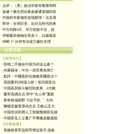
· 点评：（美）政治学家布鲁斯和阿
· 血缘？麻生把自家血缘通道铺到皇
· 中国科学家领衔发现胶球！北京谱
· 即评：全球巨变，乱纪元时代到来
· 中方列阵4天，菲方招架不住，扭
· 伊朗最高领袖生死未卜，以媒疯其
· 仲树 17 分钟专访诺兰爆红全球
分类目录
【智库论坛】
· 拒绝二手烟在中国为何这么难？
· 内幕疯传：中共一高官离奇身亡
· 點評：中國真的在操縱美國政治？
· 英国重判2间谍入狱！首宗国安法
· 中国高层权斗惨烈到发寒、4大眼
· 董军高调出访 军中“夫人帮”重新
· 蔡奇权倾朝野 习近平的 「 大內
· 黎晓宏被查震动北京 王岐山五大
· 中国尝试利用人工智能预测异见倾
· 中国异见人士董广平乘橡皮艇逃抵
【军事纵横】
· 美媒称美军远程导弹近耗尽 战备