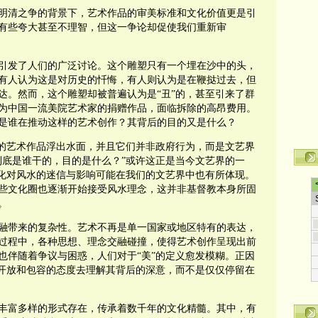
明清之争的背景下，艺术作品的审美标准和文化价值更是引
有些夸大甚至不理智，但这一争论却促使我们重新审
引发了人们的广泛讨论。这个雕塑只有一个埋在沙中的头，
有人认为这是对历史的忏悔，有人则认为是在鞭挞过去，但
达。然而，这个雕塑却被普遍认为是“丑”的，甚至引来了群
为中国一流美院艺术家的捐赠作品，面临拆除的高昂费用。
是谁在推动这样的艺术创作？其背后的目的又是什么？
”的艺术作品浮出水面，并且它们并非政府行为，而是文艺界
到底是谁干的，目的是什么？”或许这正是当今文艺界的一
文化对风水的迷信与影响可能在我们的文艺界中也有所体现。
些文化圈也逐渐开始接受风水理念，这并非基督教本身所固
。
融带来的复杂性。艺术不再是单一国家或地区特有的表达，
过程中，各种思想、理念交融碰撞，使得艺术创作呈现出前
也伴随着争议与困惑，人们对于“美”的定义愈发模糊。正因
以开放和包容的态度去理解其背后的深意，而不是仅仅停留在
丰富多样的形式存在，传承着数千年的文化精髓。其中，有