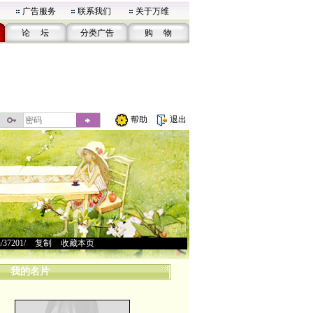
广告服务
联系我们
关于万维
论 坛
分类广告
购 物
帮助
退出
u/37201/
>
复制
>
收藏本页
我的名片