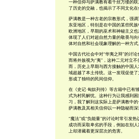
一种信仰与萨满教有着千丝万缕的联
了历史的交融，也揭示了不同文化在
萨满教是一种古老的宗教形式，强调
东亚地区，特别是在中国的某些民族
欧洲地区，早期的巫术和神秘主义也
体现了人们对超自然力量的敬畏与向
体对自然和社会现象理解的一种方式
中国古代社会中对“华夷之辩”的讨论
而将外族视为“夷”，这种二元对立
而，历史上早期与西方接触的中国人
域超越了本土传统。这一发现促使了
形成了独特的民间信仰。
在《史记·匈奴列传》等古籍中已有
式为村民解忧。这种行为让我感到困
习，我了解到这实际上是萨满教中的
萨满教及其相关信仰以一种隐秘而深
“魔法”或“负能量”的讨论时常引发
成功而采取卑劣的手段，例如在别人
上却潜藏着更深层次的危害。