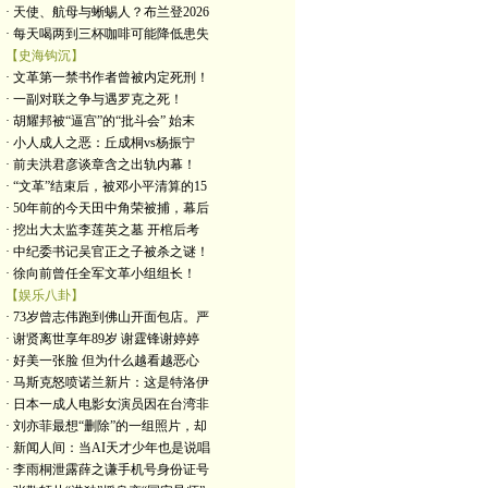
· 天使、航母与蜥蜴人？布兰登2026
· 每天喝两到三杯咖啡可能降低患失
【史海钩沉】
· 文革第一禁书作者曾被内定死刑！
· 一副对联之争与遇罗克之死！
· 胡耀邦被“逼宫”的“批斗会” 始末
· 小人成人之恶：丘成桐vs杨振宁
· 前夫洪君彦谈章含之出轨内幕！
· “文革”结束后，被邓小平清算的15
· 50年前的今天田中角荣被捕，幕后
· 挖出大太监李莲英之墓 开棺后考
· 中纪委书记吴官正之子被杀之谜！
· 徐向前曾任全军文革小组组长！
【娱乐八卦】
· 73岁曾志伟跑到佛山开面包店。严
· 谢贤离世享年89岁 谢霆锋谢婷婷
· 好美一张脸 但为什么越看越恶心
· 马斯克怒喷诺兰新片：这是特洛伊
· 日本一成人电影女演员因在台湾非
· 刘亦菲最想“删除”的一组照片，却
· 新闻人间：当AI天才少年也是说唱
· 李雨桐泄露薛之谦手机号身份证号