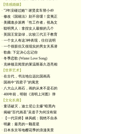
【情感婚姻】
· "3年没碰过她"! 谢贤卖车替小49
· 修改《国籍法》刻不容缓！蛮夷正
· 美國進步派將「性工作者」視為文
· 聪明男人：拿捏女人最狠的几个
· 英国王室染绿，比较三代王子教育
· 一个女人有这3种表现，往往说明
· 一个很脏但又很现实的男女关系潜
· 歌曲: 下定决心忘记你
· 冬季恋歌 (Winter Love Song)
· 克林顿丑闻里的莱温斯基久违亮相
【世界艺术】
· 在古代，书法地位远比国画高
· 国画中“四君子”的寓意
· 八大山人画石，画的从来不是石的
· 400年前，明朝《清明上河图》弹
【文化长廊】
· 童话破灭，迪士尼公主爆“暗黑内
· 揭秘“百代画圣”吴道子为何没有留
· 【一代宗师】林风眠：我绝不自杀
· 明豪：最亮的一颗星星
· 日本东京等地樱花季的浪漫美景