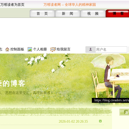
设万维读者为首页
万维读者网 -- 全球华人的精神家园
首 页
新 闻
视 频
博 客
志
控制面板
个人相册
给我留言
豪的博客
。 思想在这里交汇，真理如泉涌！
https://blog.creaders.net/
2026-01-02 20:26:35