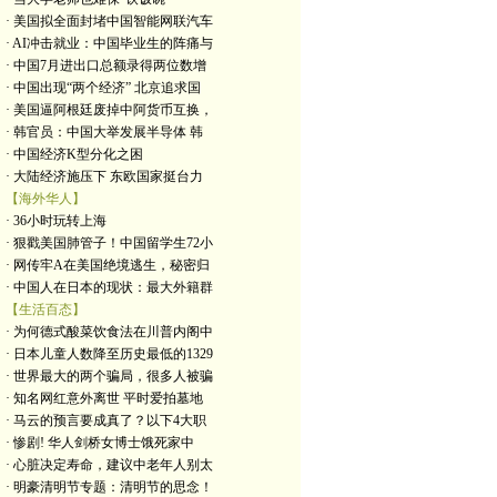
· 美国拟全面封堵中国智能网联汽车
· AI冲击就业：中国毕业生的阵痛与
· 中国7月进出口总额录得两位数增
· 中国出现“两个经济” 北京追求国
· 美国逼阿根廷废掉中阿货币互换，
· 韩官员：中国大举发展半导体 韩
· 中国经济K型分化之困
· 大陆经济施压下 东欧国家挺台力
【海外华人】
· 36小时玩转上海
· 狠戳美国肺管子！中国留学生72小
· 网传牢A在美国绝境逃生，秘密归
· 中国人在日本的现状：最大外籍群
【生活百态】
· 为何德式酸菜饮食法在川普内阁中
· 日本儿童人数降至历史最低的1329
· 世界最大的两个骗局，很多人被骗
· 知名网红意外离世 平时爱拍墓地
· 马云的预言要成真了？以下4大职
· 惨剧! 华人剑桥女博士饿死家中
· 心脏决定寿命，建议中老年人别太
· 明豪清明节专题：清明节的思念！