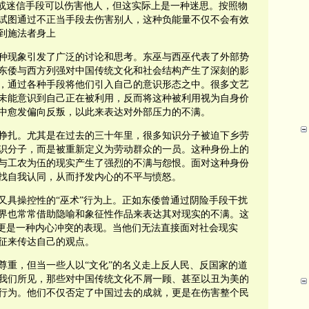
”或迷信手段可以伤害他人，但这实际上是一种迷思。按照物
试图通过不正当手段去伤害别人，这种负能量不仅不会有效
到施法者身上
种现象引发了广泛的讨论和思考。东巫与西巫代表了外部势
东倭与西方列强对中国传统文化和社会结构产生了深刻的影
，通过各种手段将他们引入自己的意识形态之中。很多文艺
未能意识到自己正在被利用，反而将这种被利用视为自身价
中愈发偏向反叛，以此来表达对外部压力的不满。
挣扎。尤其是在过去的三十年里，很多知识分子被迫下乡劳
识分子，而是被重新定义为劳动群众的一员。这种身份上的
与工农为伍的现实产生了强烈的不满与怨恨。面对这种身份
找自我认同，从而抒发内心的不平与愤怒。
又具操控性的“巫术”行为上。正如东倭曾通过阴险手段干扰
界也常常借助隐喻和象征性作品来表达其对现实的不满。这
，更是一种内心冲突的表现。当他们无法直接面对社会现实
征来传达自己的观点。
尊重，但当一些人以“文化”的名义走上反人民、反国家的道
我们所见，那些对中国传统文化不屑一顾、甚至以丑为美的
行为。他们不仅否定了中国过去的成就，更是在伤害整个民