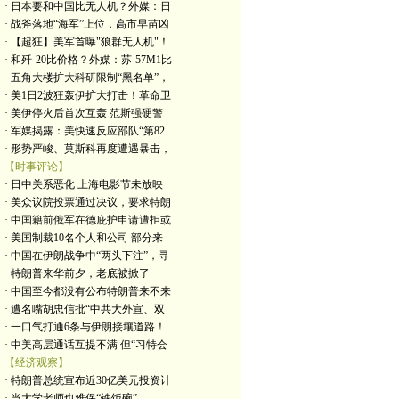
· 日本要和中国比无人机？外媒：日
· 战斧落地“海军”上位，高市早苗凶
· 【超狂】美军首曝"狼群无人机"！
· 和歼-20比价格？外媒：苏-57M1比
· 五角大楼扩大科研限制“黑名单”，
· 美1日2波狂轰伊扩大打击！革命卫
· 美伊停火后首次互轰 范斯强硬警
· 军媒揭露：美快速反应部队“第82
· 形势严峻、莫斯科再度遭遇暴击，
【时事评论】
· 日中关系恶化 上海电影节未放映
· 美众议院投票通过决议，要求特朗
· 中国籍前俄军在德庇护申请遭拒或
· 美国制裁10名个人和公司 部分来
· 中国在伊朗战争中“两头下注”，寻
· 特朗普来华前夕，老底被掀了
· 中国至今都没有公布特朗普来不来
· 遭名嘴胡忠信批“中共大外宣、双
· 一口气打通6条与伊朗接壤道路！
· 中美高层通话互提不满 但“习特会
【经济观察】
· 特朗普总统宣布近30亿美元投资计
· 当大学老师也难保“铁饭碗”