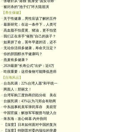
· 张敬轩从“港独”摇身变“国安导师”
· 被封杀的“池子们”环大陆巡演
【养生保健】
· 关于性健康，男性应该了解的五件
· 最新研究：在这一条件下，人类可
· 高血脂不怕蛋黄、猪油，更不怕坚
· 我们正在亲手“催熟”自己的孩子？
· 如果拼了命，英年早逝的话，还不
· 无论你活得多健康，寿命天注定？
· 你的胆固醇水平健康吗？
· 燕麦有多健康？
· 2026最新“长寿公式”出炉：近6万
· 吃很重要：这些食物可能降低患癌
【台海风云】
· 台岛民调：22%台湾人愿“和平统一
· 两面人：郑丽文！
· 台湾军购三度协商仍陷分歧 美在
· 台媒民调：43%认为习郑会有助两
· 中东战事耗美军弹药库存 美前官
· 中国官媒：解放军军舰曾与驶入台
· 朱东海：攻心铸基 内外协同
· 【深度】日本如何面对中国的复兴
· 【深度】特朗普对委内瑞拉的突袭