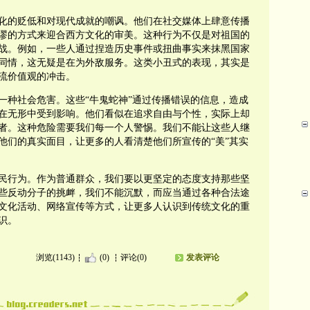
化的贬低和对现代成就的嘲讽。他们在社交媒体上肆意传播
谬的方式来迎合西方文化的审美。这种行为不仅是对祖国的
战。例如，一些人通过捏造历史事件或扭曲事实来抹黑国家
同情，这无疑是在为外敌服务。这类小丑式的表现，其实是
流价值观的冲击。
一种社会危害。这些“牛鬼蛇神”通过传播错误的信息，造成
在无形中受到影响。他们看似在追求自由与个性，实际上却
者。这种危险需要我们每一个人警惕。我们不能让这些人继
他们的真实面目，让更多的人看清楚他们所宣传的“美”其实
民行为。作为普通群众，我们要以更坚定的态度支持那些坚
些反动分子的挑衅，我们不能沉默，而应当通过各种合法途
文化活动、网络宣传等方式，让更多人认识到传统文化的重
识。
浏览(1143)
(0)
评论(0)
发表评论