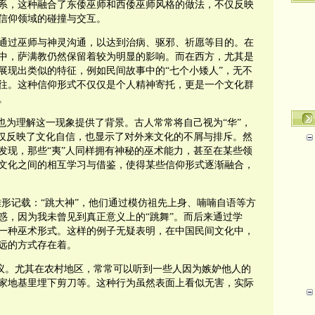
系，这种融合了东倭巫师和西倭巫师风格的做法，不仅反映
信仰领域的碰撞与交互。
通过巫师与神灵沟通，以达到治病、驱邪、祈愿等目的。在
中，萨满教仍然保留着较为明显的影响。而在西方，尤其是
展现出类似的特征，例如民间故事中的“七个小矮人”，无不
往。这种信仰形式不仅仅是个人精神寄托，更是一个文化群
。
也为理解这一现象提供了背景。古人常常将自己视为“华”，
不仅反映了文化自信，也显示了对外来文化的不屑与排斥。然
发现，那些“夷”人同样拥有神秘的巫术能力，甚至在某些领
文化之间的相互学习与借鉴，使得某些信仰形式逐渐融合，
雏形记载：“跳大神”，他们通过模仿祖先上身、喃喃自语等方
惑，因为我未曾见到真正意义上的“跳舞”。而后来通过学
一种巫术形式。这样的例子无疑表明，在中国民间文化中，
远的方式存在着。
热议。尤其在农村地区，常常可以听到一些人因为嫉妒他人的
家地基里埋下剪刀等。这种行为虽然表面上看似无害，实际