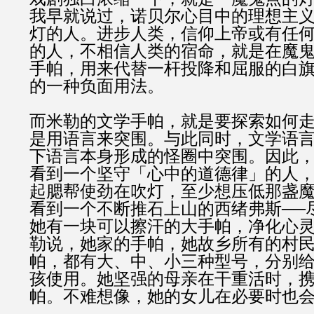
我早就说过，诺贝尔心目中的理想主
灯的人。进步人类，信仰上帝或有任
的人，不相信人类的宿命，就是在魔
手帕，用来代替一杆投降和屈服的白旗
的一种负面用法。
而米勒的文学手帕，就是要探索如何
是用语言来突围。与此同时，文学语
下语言本身形成的怪圈中突围。因此
看到一个坚守「心中的道德律」的人
起腮帮使劲在吹灯，至少想压低那盏
看到一个不断推石上山的西绪弗斯──
她有一块可以擦汗的大手帕，净化心
勒说，她家的手帕，她故乡所有的村
帕，都有大、中、小三种型号，分别
孩使用。她坚强的母亲在干重活时，
帕。不难想像，她的女儿在必要时也