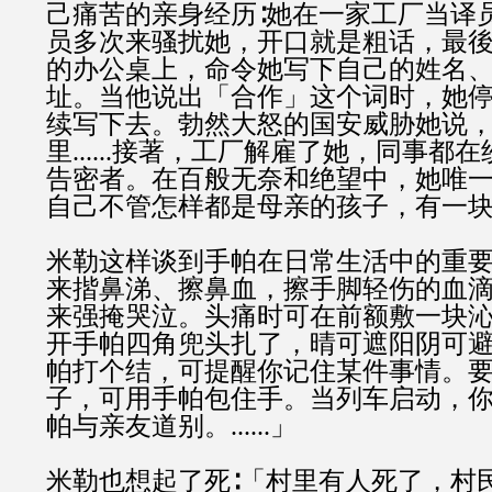
己痛苦的亲身经历∶她在一家工厂当译
员多次来骚扰她，开口就是粗话，最
的办公桌上，命令她写下自己的姓名
址。当他说出「合作」这个词时，她
续写下去。勃然大怒的国安威胁她说
里
......
接著，工厂解雇了她，同事都在
告密者。在百般无奈和绝望中，她唯
自己不管怎样都是母亲的孩子，有一
米勒这样谈到手帕在日常生活中的重要
来揩鼻涕、擦鼻血，擦手脚轻伤的血
来强掩哭泣。头痛时可在前额敷一块
开手帕四角兜头扎了，晴可遮阳阴可
帕打个结，可提醒你记住某件事情。
子，可用手帕包住手。当列车启动，
帕与亲友道别。
......
」
米勒也想起了死∶「村里有人死了，村