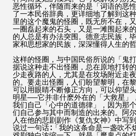
恶性循环，伴随而来的是「词语的恶
了一本民俗辞典，更详细地了解到这种
里的这个魔鬼的怪圈，既无所不在，
一圈磊起来的石头，又是一滩围起来
的人总是有办法突围。德意志民族，
家和思想家的民族，深深懂得人生的
这样的怪圈，与中国民俗所说的「鬼
据说这种走不出怪圈，总在原地打转
少走夜路的人，尤其是在坟场附近走
的。要走出怪圈，人们盼望黎明，在
可以用眼睛不断修正方向，可以仰望
明星──它并非什麽外在的「大救星」
我们自己「心中的道德律」，因为那
们自己参与其中而制造的出来的。阿
人在他的悲剧剧作《复仇女神》中写
说过一句话∶「我的这条命是一盏吹不
戏剧独白浓缩一下，就是「魔鬼点的