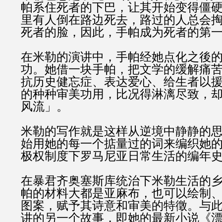
帕系住死者的下巴，让其开始变得僵
里有人倒在路边死去，路过的人总会
死者的脸，因此，手帕成为死者的第
在米勒的演讲中，手帕经她点化之後
功。她借一块手帕，把文学的缓解痛
抗历史健忘症、表达爱心、给生者以
的种种审美功用，比况得淋漓尽致，
风流」。
米勒的写作就是这样从逆境中静静的
始用她的每一个掂量过的词来编织她
极权制度下罗马尼亚日常生活的编年
在暴君齐奥塞斯库统治下米勒生活的
帕的材料大都是亚麻布，也可以绘制
图案，赋予其诗意和审美的特徵。与
讲的另一个故事，即她的最新小说《