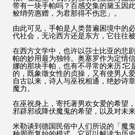
带有一块手帕吗？百感交集的黛玉因此
鲛绡劳惠赠，为君那得不伤悲」。
由此可见，手帕是人类普遍困境中的
代社会，无论西方还是东方，它往往
在西方文学中，也许以莎士比亚的悲
帕的妙用最为独特。奥塞罗作为定情
娜的那块手帕，也有不寻常的来历∶它
的，既象徵女性的贞操，又有使男人
自古以来，诗人与巫祝相通，绝妙诗
魔力。
在巫祝身上，寄托著男欢女爱的希望
邪辟邪或降伏魔鬼的希望，以及对未
米勒谈到德国民俗中人们所说的「魔鬼
种周而复始的模式。它可以解读为历