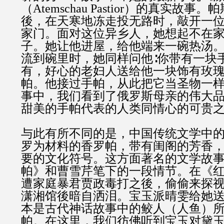
（
Atemschau Pastior
）的真实故事。帕
後，在天寒地冻走投无路时，敲开一
家门。面对这位异乡人，她想起不在
子。她让他进屋，给他端来一碗热汤
流到碗里时，她同样问他∶你带有一块
有，好心的老妇人送给他一块饰有玫
帕。他接过手帕，从此把它当圣物一
事中，我们看到了俄罗斯母亲的伟大
甜美的手帕代表的人类同情心的可贵
与此有所不同的是，中国传统文学中
罗为材料的香罗帕，带有闺阁的芳香
要的文化符号。这方面著名的文学故
帕》和曹雪芹笔下的一段情节。在《
遭家庭暴君贾政毒打之後，偷偷来探
潇湘馆後暗自洒泪。宝玉派晴雯给她送
本是古代神话故事中的鲛人（人鱼）
帕。在这里，我们彷佛听到宝玉对黛玉