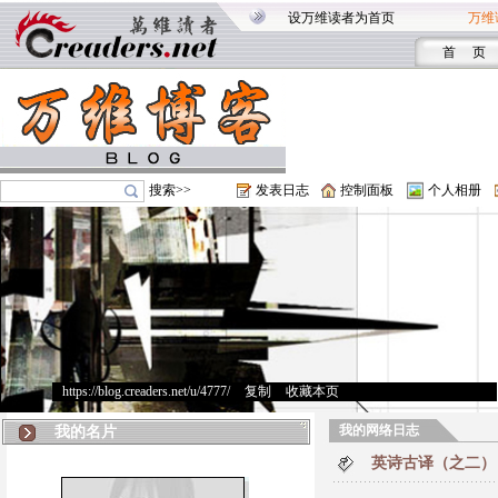
设万维读者为首页
万维
首 页
搜索>>
发表日志
控制面板
个人相册
https://blog.creaders.net/u/4777/
>
复制
>
收藏本页
我的网络日志
我的名片
英诗古译（之二）