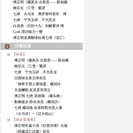
· 傅正明《藏凤头 出新意——新创藏
· 柳宗元〈江雪〉重譯
· 七律 火与冰 弗罗斯特原作 傅
· 七律 宁为玉碎，不为瓦全
· 白居易〈问刘十九〉别解重译 傅
· Grok 譯詩能力一瞥
· 傅正明逆袭翻译杜甫七律《流亡》
分类目录
【诗选】
· 傅正明《藏凤头 出新意——新创藏
· 柳宗元〈江雪〉重譯
· 七律 宁为玉碎，不为瓦全
· 沉痛悼念黃元璋先生
· 「物華天寶人傑地靈」藏頭詩
· 天道酬勤 反其意而用之
· 傅正明 七绝·圣德颂 （藏头格）
· 動橋緩步 靜水深流（藏頭詩）
· 七律 藏頭格 余英時賢光照人寰
· 《火与冰》+《过火焰山》
【诗从雪域来】
· 傅正明长篇小说《狂慧诗僧》出版
· 《西藏流亡詩選》前言