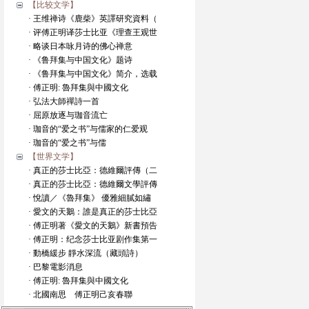
【比较文学】
· 王维禅诗《鹿柴》英譯研究資料（
· 评傅正明译莎士比亚《理查王观世
· 略谈日本咏月诗的佛心禅意
· 《鲁拜集与中国文化》题诗
· 《鲁拜集与中国文化》简介，选载
· 傅正明: 魯拜集與中國文化
· 弘法大師禪詩一首
· 屈原放逐与珈音流亡
· 珈音的“爱之书”与儒家的仁爱观
· 珈音的“爱之书”与儒
【世界文学】
· 真正的莎士比亞：德維爾評傳（二
· 真正的莎士比亞：德維爾文學評傳
· 悅讀／《魯拜集》 優雅細膩如繡
· 愛文的天鵝：誰是真正的莎士比亞
· 傅正明著《愛文的天鵝》新書預告
· 傅正明：纪念莎士比亚剧作集第一
· 動橋緩步 靜水深流（藏頭詩）
· 巴黎電影消息
· 傅正明: 魯拜集與中國文化
· 北國南思 傅正明己亥春聯