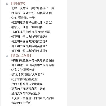
【诗歌翻译】
· 七律 火与冰 弗罗斯特原作 傅
· 白居易〈问刘十九〉别解重译 傅
· Grok 譯詩能力一瞥
· 傅正明逆袭翻译杜甫七律《流亡》
· 柳宗元〈江雪〉重譯別解
· 《单飞雀的争嘴 英美禅诗汉译》
· 傅正明中國古典詩詞英譯選9
· 傅正明中國古典詩詞英譯選8
· 傅正明中國古典詩詞英譯選7
· 傅正明中國古典詩詞英譯選6
【诺贝尔文学奖】
· 特翁的黑色意象与马悦然的红色翻
· 傅正明電子書《諾貝爾文學獎新論
· 纪实文学 写照苦难
· 是“文学奖”还是“人学奖”？
· 纪念君特.格拉斯逝世
· 序曲：惊醒是从梦境跳伞
· 莫言的「滿紙荒唐言」索解
· 经典文学与作家的故乡
· 评莫言《檀香刑》的国家主义倾向
· 米勒的文学手帕