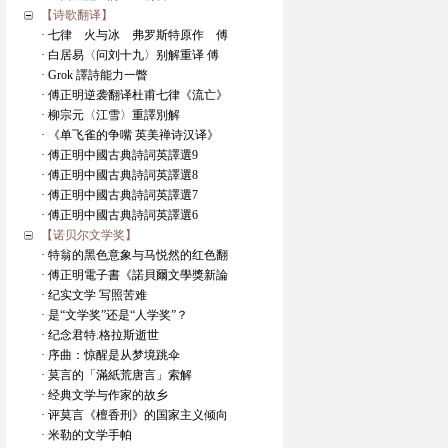
【诗歌翻译】
· 七律 火与冰 弗罗斯特原作 傅
· 白居易〈问刘十九〉别解重译 傅
· Grok 譯詩能力一瞥
· 傅正明逆袭翻译杜甫七律《流亡》
· 柳宗元〈江雪〉重譯別解
· 《单飞雀的争嘴 英美禅诗汉译》
· 傅正明中國古典詩詞英譯選9
· 傅正明中國古典詩詞英譯選8
· 傅正明中國古典詩詞英譯選7
· 傅正明中國古典詩詞英譯選6
【诺贝尔文学奖】
· 特翁的黑色意象与马悦然的红色翻
· 傅正明電子書《諾貝爾文學獎新論
· 纪实文学 写照苦难
· 是“文学奖”还是“人学奖”？
· 纪念君特.格拉斯逝世
· 序曲：惊醒是从梦境跳伞
· 莫言的「滿紙荒唐言」索解
· 经典文学与作家的故乡
· 评莫言《檀香刑》的国家主义倾向
· 米勒的文学手帕