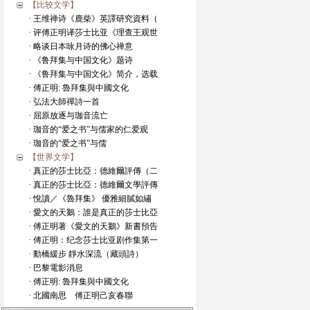
【比较文学】
· 王维禅诗《鹿柴》英譯研究資料（
· 评傅正明译莎士比亚《理查王观世
· 略谈日本咏月诗的佛心禅意
· 《鲁拜集与中国文化》题诗
· 《鲁拜集与中国文化》简介，选载
· 傅正明: 魯拜集與中國文化
· 弘法大師禪詩一首
· 屈原放逐与珈音流亡
· 珈音的“爱之书”与儒家的仁爱观
· 珈音的“爱之书”与儒
【世界文学】
· 真正的莎士比亞：德維爾評傳（二
· 真正的莎士比亞：德維爾文學評傳
· 悅讀／《魯拜集》 優雅細膩如繡
· 愛文的天鵝：誰是真正的莎士比亞
· 傅正明著《愛文的天鵝》新書預告
· 傅正明：纪念莎士比亚剧作集第一
· 動橋緩步 靜水深流（藏頭詩）
· 巴黎電影消息
· 傅正明: 魯拜集與中國文化
· 北國南思 傅正明己亥春聯