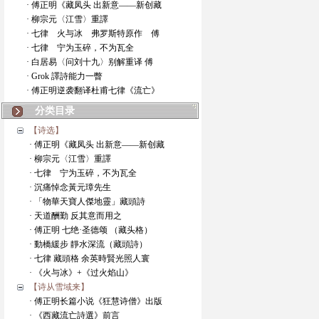
· 傅正明《藏凤头 出新意——新创藏
· 柳宗元〈江雪〉重譯
· 七律 火与冰 弗罗斯特原作 傅
· 七律 宁为玉碎，不为瓦全
· 白居易〈问刘十九〉别解重译 傅
· Grok 譯詩能力一瞥
· 傅正明逆袭翻译杜甫七律《流亡》
分类目录
【诗选】
· 傅正明《藏凤头 出新意——新创藏
· 柳宗元〈江雪〉重譯
· 七律 宁为玉碎，不为瓦全
· 沉痛悼念黃元璋先生
· 「物華天寶人傑地靈」藏頭詩
· 天道酬勤 反其意而用之
· 傅正明 七绝·圣德颂 （藏头格）
· 動橋緩步 靜水深流（藏頭詩）
· 七律 藏頭格 余英時賢光照人寰
· 《火与冰》+《过火焰山》
【诗从雪域来】
· 傅正明长篇小说《狂慧诗僧》出版
· 《西藏流亡詩選》前言