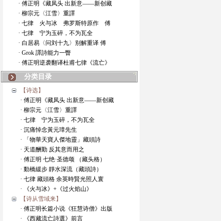
· 傅正明《藏凤头 出新意——新创藏
· 柳宗元〈江雪〉重譯
· 七律 火与冰 弗罗斯特原作 傅
· 七律 宁为玉碎，不为瓦全
· 白居易〈问刘十九〉别解重译 傅
· Grok 譯詩能力一瞥
· 傅正明逆袭翻译杜甫七律《流亡》
分类目录
【诗选】
· 傅正明《藏凤头 出新意——新创藏
· 柳宗元〈江雪〉重譯
· 七律 宁为玉碎，不为瓦全
· 沉痛悼念黃元璋先生
· 「物華天寶人傑地靈」藏頭詩
· 天道酬勤 反其意而用之
· 傅正明 七绝·圣德颂 （藏头格）
· 動橋緩步 靜水深流（藏頭詩）
· 七律 藏頭格 余英時賢光照人寰
· 《火与冰》+《过火焰山》
【诗从雪域来】
· 傅正明长篇小说《狂慧诗僧》出版
· 《西藏流亡詩選》前言