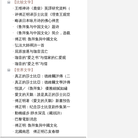
【比较文学】
· 王维禅诗《鹿柴》英譯研究資料（
· 评傅正明译莎士比亚《理查王观世
· 略谈日本咏月诗的佛心禅意
· 《鲁拜集与中国文化》题诗
· 《鲁拜集与中国文化》简介，选载
· 傅正明: 魯拜集與中國文化
· 弘法大師禪詩一首
· 屈原放逐与珈音流亡
· 珈音的“爱之书”与儒家的仁爱观
· 珈音的“爱之书”与儒
【世界文学】
· 真正的莎士比亞：德維爾評傳（二
· 真正的莎士比亞：德維爾文學評傳
· 悅讀／《魯拜集》 優雅細膩如繡
· 愛文的天鵝：誰是真正的莎士比亞
· 傅正明著《愛文的天鵝》新書預告
· 傅正明：纪念莎士比亚剧作集第一
· 動橋緩步 靜水深流（藏頭詩）
· 巴黎電影消息
· 傅正明: 魯拜集與中國文化
· 北國南思 傅正明己亥春聯