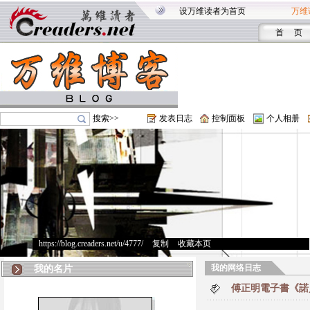
设万维读者为首页
万维
首 页
搜索>>
发表日志
控制面板
个人相册
https://blog.creaders.net/u/4777/
>
复制
>
收藏本页
我的网络日志
我的名片
傅正明電子書《諾