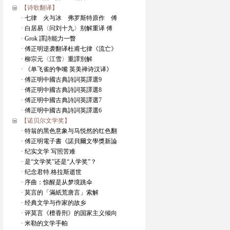
【诗歌翻译】
· 七律 火与冰 弗罗斯特原作 傅
· 白居易〈问刘十九〉别解重译 傅
· Grok 譯詩能力一瞥
· 傅正明逆袭翻译杜甫七律《流亡》
· 柳宗元〈江雪〉重譯別解
· 《单飞雀的争嘴 英美禅诗汉译》
· 傅正明中國古典詩詞英譯選9
· 傅正明中國古典詩詞英譯選8
· 傅正明中國古典詩詞英譯選7
· 傅正明中國古典詩詞英譯選6
【诺贝尔文学奖】
· 特翁的黑色意象与马悦然的红色翻
· 傅正明電子書《諾貝爾文學獎新論
· 纪实文学 写照苦难
· 是“文学奖”还是“人学奖”？
· 纪念君特.格拉斯逝世
· 序曲：惊醒是从梦境跳伞
· 莫言的「滿紙荒唐言」索解
· 经典文学与作家的故乡
· 评莫言《檀香刑》的国家主义倾向
· 米勒的文学手帕