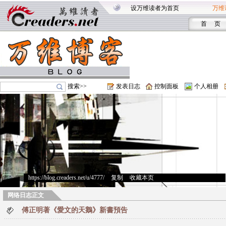
设万维读者为首页
万维
首 页
搜索>>
发表日志
控制面板
个人相册
https://blog.creaders.net/u/4777/
>
复制
>
收藏本页
网络日志正文
傅正明著《愛文的天鵝》新書預告