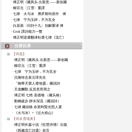
· 傅正明《藏凤头 出新意——新创藏
· 柳宗元〈江雪〉重譯
· 七律 火与冰 弗罗斯特原作 傅
· 七律 宁为玉碎，不为瓦全
· 白居易〈问刘十九〉别解重译 傅
· Grok 譯詩能力一瞥
· 傅正明逆袭翻译杜甫七律《流亡》
分类目录
【诗选】
· 傅正明《藏凤头 出新意——新创藏
· 柳宗元〈江雪〉重譯
· 七律 宁为玉碎，不为瓦全
· 沉痛悼念黃元璋先生
· 「物華天寶人傑地靈」藏頭詩
· 天道酬勤 反其意而用之
· 傅正明 七绝·圣德颂 （藏头格）
· 動橋緩步 靜水深流（藏頭詩）
· 七律 藏頭格 余英時賢光照人寰
· 《火与冰》+《过火焰山》
【诗从雪域来】
· 傅正明长篇小说《狂慧诗僧》出版
· 《西藏流亡詩選》前言