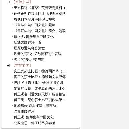
【比较文学】
· 王维禅诗《鹿柴》英譯研究資料（
· 评傅正明译莎士比亚《理查王观世
· 略谈日本咏月诗的佛心禅意
· 《鲁拜集与中国文化》题诗
· 《鲁拜集与中国文化》简介，选载
· 傅正明: 魯拜集與中國文化
· 弘法大師禪詩一首
· 屈原放逐与珈音流亡
· 珈音的“爱之书”与儒家的仁爱观
· 珈音的“爱之书”与儒
【世界文学】
· 真正的莎士比亞：德維爾評傳（二
· 真正的莎士比亞：德維爾文學評傳
· 悅讀／《魯拜集》 優雅細膩如繡
· 愛文的天鵝：誰是真正的莎士比亞
· 傅正明著《愛文的天鵝》新書預告
· 傅正明：纪念莎士比亚剧作集第一
· 動橋緩步 靜水深流（藏頭詩）
· 巴黎電影消息
· 傅正明: 魯拜集與中國文化
· 北國南思 傅正明己亥春聯