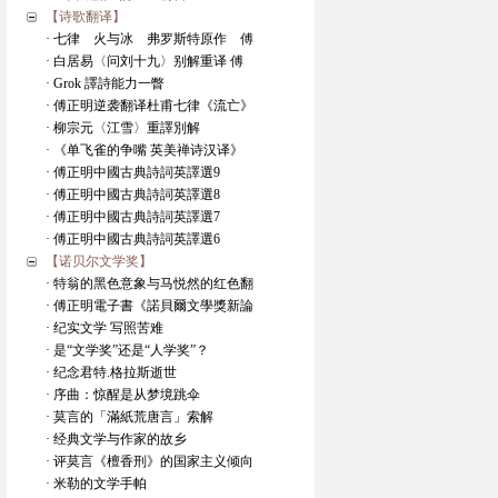
【诗歌翻译】
· 七律 火与冰 弗罗斯特原作 傅
· 白居易〈问刘十九〉别解重译 傅
· Grok 譯詩能力一瞥
· 傅正明逆袭翻译杜甫七律《流亡》
· 柳宗元〈江雪〉重譯別解
· 《单飞雀的争嘴 英美禅诗汉译》
· 傅正明中國古典詩詞英譯選9
· 傅正明中國古典詩詞英譯選8
· 傅正明中國古典詩詞英譯選7
· 傅正明中國古典詩詞英譯選6
【诺贝尔文学奖】
· 特翁的黑色意象与马悦然的红色翻
· 傅正明電子書《諾貝爾文學獎新論
· 纪实文学 写照苦难
· 是“文学奖”还是“人学奖”？
· 纪念君特.格拉斯逝世
· 序曲：惊醒是从梦境跳伞
· 莫言的「滿紙荒唐言」索解
· 经典文学与作家的故乡
· 评莫言《檀香刑》的国家主义倾向
· 米勒的文学手帕