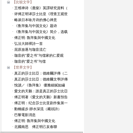
【比较文学】
· 王维禅诗《鹿柴》英譯研究資料（
· 评傅正明译莎士比亚《理查王观世
· 略谈日本咏月诗的佛心禅意
· 《鲁拜集与中国文化》题诗
· 《鲁拜集与中国文化》简介，选载
· 傅正明: 魯拜集與中國文化
· 弘法大師禪詩一首
· 屈原放逐与珈音流亡
· 珈音的“爱之书”与儒家的仁爱观
· 珈音的“爱之书”与儒
【世界文学】
· 真正的莎士比亞：德維爾評傳（二
· 真正的莎士比亞：德維爾文學評傳
· 悅讀／《魯拜集》 優雅細膩如繡
· 愛文的天鵝：誰是真正的莎士比亞
· 傅正明著《愛文的天鵝》新書預告
· 傅正明：纪念莎士比亚剧作集第一
· 動橋緩步 靜水深流（藏頭詩）
· 巴黎電影消息
· 傅正明: 魯拜集與中國文化
· 北國南思 傅正明己亥春聯