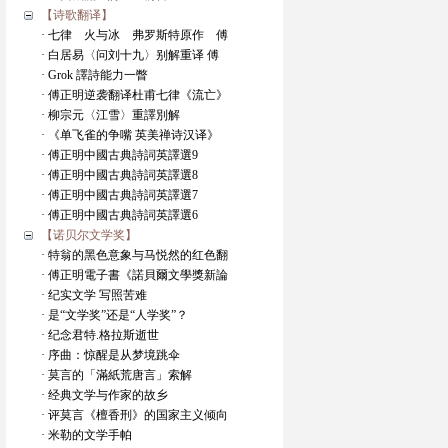
【诗歌翻译】
· 七律 火与冰 弗罗斯特原作 傅
· 白居易〈问刘十九〉别解重译 傅
· Grok 譯詩能力一瞥
· 傅正明逆袭翻译杜甫七律《流亡》
· 柳宗元〈江雪〉重譯別解
· 《单飞雀的争嘴 英美禅诗汉译》
· 傅正明中國古典詩詞英譯選9
· 傅正明中國古典詩詞英譯選8
· 傅正明中國古典詩詞英譯選7
· 傅正明中國古典詩詞英譯選6
【诺贝尔文学奖】
· 特翁的黑色意象与马悦然的红色翻
· 傅正明電子書《諾貝爾文學獎新論
· 纪实文学 写照苦难
· 是“文学奖”还是“人学奖”？
· 纪念君特.格拉斯逝世
· 序曲：惊醒是从梦境跳伞
· 莫言的「滿紙荒唐言」索解
· 经典文学与作家的故乡
· 评莫言《檀香刑》的国家主义倾向
· 米勒的文学手帕