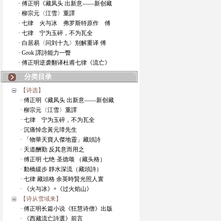
· 傅正明《藏凤头 出新意——新创藏
· 柳宗元〈江雪〉重譯
· 七律 火与冰 弗罗斯特原作 傅
· 七律 宁为玉碎，不为瓦全
· 白居易〈问刘十九〉别解重译 傅
· Grok 譯詩能力一瞥
· 傅正明逆袭翻译杜甫七律《流亡》
分类目录
【诗选】
· 傅正明《藏凤头 出新意——新创藏
· 柳宗元〈江雪〉重譯
· 七律 宁为玉碎，不为瓦全
· 沉痛悼念黃元璋先生
· 「物華天寶人傑地靈」藏頭詩
· 天道酬勤 反其意而用之
· 傅正明 七绝·圣德颂 （藏头格）
· 動橋緩步 靜水深流（藏頭詩）
· 七律 藏頭格 余英時賢光照人寰
· 《火与冰》+《过火焰山》
【诗从雪域来】
· 傅正明长篇小说《狂慧诗僧》出版
· 《西藏流亡詩選》前言