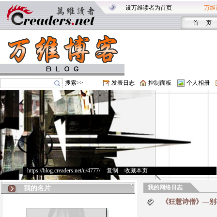
设万维读者为首页
万维
首 页
搜索>>
发表日志
控制面板
个人相册
https://blog.creaders.net/u/4777/
>
复制
>
收藏本页
我的网络日志
我的名片
《狂慧诗僧》—别