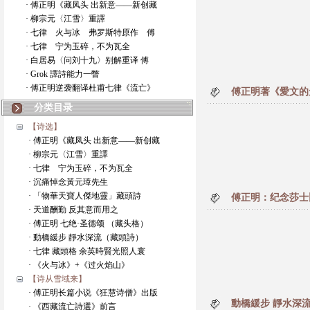
· 傅正明《藏凤头 出新意——新创藏
· 柳宗元〈江雪〉重譯
· 七律 火与冰 弗罗斯特原作 傅
· 七律 宁为玉碎，不为瓦全
· 白居易〈问刘十九〉别解重译 傅
· Grok 譯詩能力一瞥
· 傅正明逆袭翻译杜甫七律《流亡》
傅正明著《愛文的
分类目录
【诗选】
· 傅正明《藏凤头 出新意——新创藏
· 柳宗元〈江雪〉重譯
· 七律 宁为玉碎，不为瓦全
· 沉痛悼念黃元璋先生
· 「物華天寶人傑地靈」藏頭詩
傅正明：纪念莎士
· 天道酬勤 反其意而用之
· 傅正明 七绝·圣德颂 （藏头格）
· 動橋緩步 靜水深流（藏頭詩）
· 七律 藏頭格 余英時賢光照人寰
· 《火与冰》+《过火焰山》
【诗从雪域来】
· 傅正明长篇小说《狂慧诗僧》出版
動橋緩步 靜水深
· 《西藏流亡詩選》前言