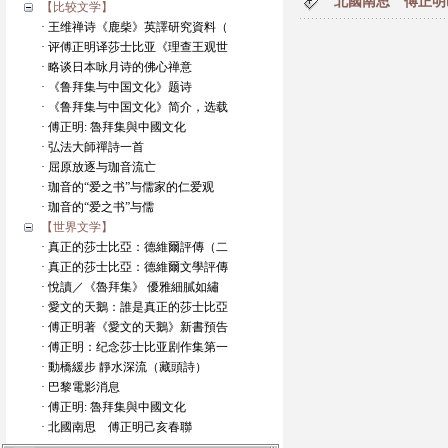
北國南思 傅正明
【比较文学】
· 王维禅诗《鹿柴》英譯研究資料（
· 评傅正明译莎士比亚《理查王观世
· 略谈日本咏月诗的佛心禅意
· 《鲁拜集与中国文化》题诗
· 《鲁拜集与中国文化》简介，选载
· 傅正明: 魯拜集與中國文化
· 弘法大師禪詩一首
· 屈原放逐与珈音流亡
· 珈音的“爱之书”与儒家的仁爱观
· 珈音的“爱之书”与儒
【世界文学】
· 真正的莎士比亞：德維爾評傳（二
· 真正的莎士比亞：德維爾文學評傳
· 悅讀／《魯拜集》 優雅細膩如繡
· 愛文的天鵝：誰是真正的莎士比亞
· 傅正明著《愛文的天鵝》新書預告
· 傅正明：纪念莎士比亚剧作集第一
· 動橋緩步 靜水深流（藏頭詩）
· 巴黎電影消息
· 傅正明: 魯拜集與中國文化
· 北國南思 傅正明己亥春聯