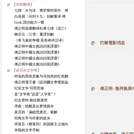
【诗歌翻译】
· 七律 火与冰 弗罗斯特原作 傅
· 白居易〈问刘十九〉别解重译 傅
· Grok 譯詩能力一瞥
· 傅正明逆袭翻译杜甫七律《流亡》
· 柳宗元〈江雪〉重譯別解
· 《单飞雀的争嘴 英美禅诗汉译》
巴黎電影消息
· 傅正明中國古典詩詞英譯選9
· 傅正明中國古典詩詞英譯選8
· 傅正明中國古典詩詞英譯選7
· 傅正明中國古典詩詞英譯選6
【诺贝尔文学奖】
· 特翁的黑色意象与马悦然的红色翻
· 傅正明電子書《諾貝爾文學獎新論
· 纪实文学 写照苦难
傅正明: 魯拜集與
· 是“文学奖”还是“人学奖”？
· 纪念君特.格拉斯逝世
· 序曲：惊醒是从梦境跳伞
· 莫言的「滿紙荒唐言」索解
· 经典文学与作家的故乡
· 评莫言《檀香刑》的国家主义倾向
· 米勒的文学手帕