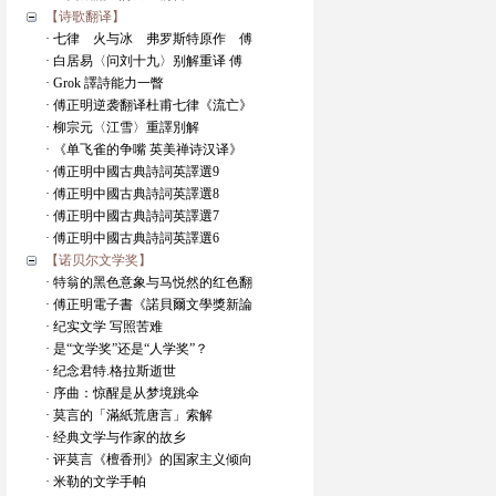
【诗歌翻译】
· 七律 火与冰 弗罗斯特原作 傅
· 白居易〈问刘十九〉别解重译 傅
· Grok 譯詩能力一瞥
· 傅正明逆袭翻译杜甫七律《流亡》
· 柳宗元〈江雪〉重譯別解
· 《单飞雀的争嘴 英美禅诗汉译》
· 傅正明中國古典詩詞英譯選9
· 傅正明中國古典詩詞英譯選8
· 傅正明中國古典詩詞英譯選7
· 傅正明中國古典詩詞英譯選6
【诺贝尔文学奖】
· 特翁的黑色意象与马悦然的红色翻
· 傅正明電子書《諾貝爾文學獎新論
· 纪实文学 写照苦难
· 是“文学奖”还是“人学奖”？
· 纪念君特.格拉斯逝世
· 序曲：惊醒是从梦境跳伞
· 莫言的「滿紙荒唐言」索解
· 经典文学与作家的故乡
· 评莫言《檀香刑》的国家主义倾向
· 米勒的文学手帕