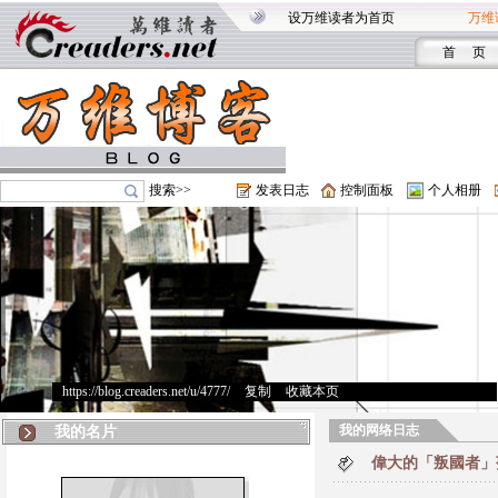
设万维读者为首页
万维
首 页
搜索>>
发表日志
控制面板
个人相册
https://blog.creaders.net/u/4777/
>
复制
>
收藏本页
我的网络日志
我的名片
偉大的「叛國者」