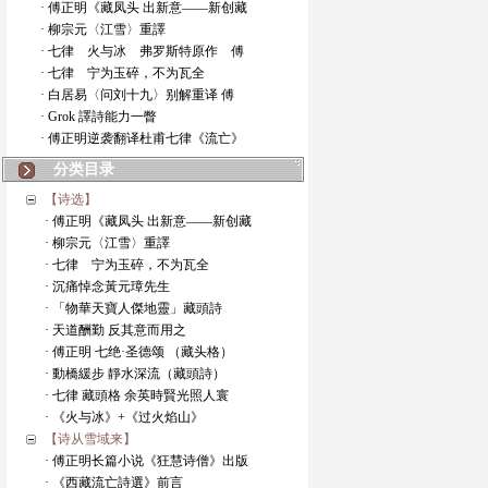
· 傅正明《藏凤头 出新意——新创藏
· 柳宗元〈江雪〉重譯
· 七律 火与冰 弗罗斯特原作 傅
· 七律 宁为玉碎，不为瓦全
· 白居易〈问刘十九〉别解重译 傅
· Grok 譯詩能力一瞥
· 傅正明逆袭翻译杜甫七律《流亡》
分类目录
【诗选】
· 傅正明《藏凤头 出新意——新创藏
· 柳宗元〈江雪〉重譯
· 七律 宁为玉碎，不为瓦全
· 沉痛悼念黃元璋先生
· 「物華天寶人傑地靈」藏頭詩
· 天道酬勤 反其意而用之
· 傅正明 七绝·圣德颂 （藏头格）
· 動橋緩步 靜水深流（藏頭詩）
· 七律 藏頭格 余英時賢光照人寰
· 《火与冰》+《过火焰山》
【诗从雪域来】
· 傅正明长篇小说《狂慧诗僧》出版
· 《西藏流亡詩選》前言