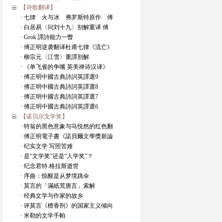
【诗歌翻译】
· 七律 火与冰 弗罗斯特原作 傅
· 白居易〈问刘十九〉别解重译 傅
· Grok 譯詩能力一瞥
· 傅正明逆袭翻译杜甫七律《流亡》
· 柳宗元〈江雪〉重譯別解
· 《单飞雀的争嘴 英美禅诗汉译》
· 傅正明中國古典詩詞英譯選9
· 傅正明中國古典詩詞英譯選8
· 傅正明中國古典詩詞英譯選7
· 傅正明中國古典詩詞英譯選6
【诺贝尔文学奖】
· 特翁的黑色意象与马悦然的红色翻
· 傅正明電子書《諾貝爾文學獎新論
· 纪实文学 写照苦难
· 是“文学奖”还是“人学奖”？
· 纪念君特.格拉斯逝世
· 序曲：惊醒是从梦境跳伞
· 莫言的「滿紙荒唐言」索解
· 经典文学与作家的故乡
· 评莫言《檀香刑》的国家主义倾向
· 米勒的文学手帕