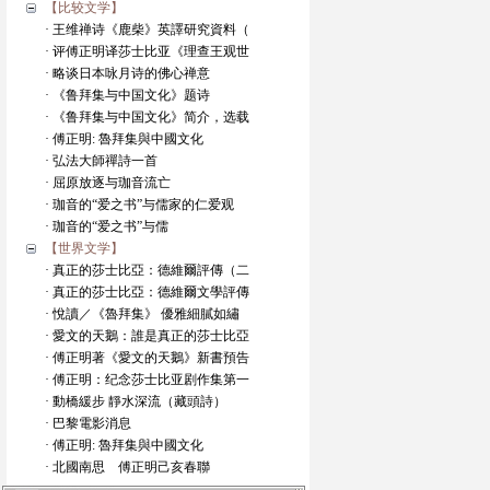
【比较文学】
· 王维禅诗《鹿柴》英譯研究資料（
· 评傅正明译莎士比亚《理查王观世
· 略谈日本咏月诗的佛心禅意
· 《鲁拜集与中国文化》题诗
· 《鲁拜集与中国文化》简介，选载
· 傅正明: 魯拜集與中國文化
· 弘法大師禪詩一首
· 屈原放逐与珈音流亡
· 珈音的“爱之书”与儒家的仁爱观
· 珈音的“爱之书”与儒
【世界文学】
· 真正的莎士比亞：德維爾評傳（二
· 真正的莎士比亞：德維爾文學評傳
· 悅讀／《魯拜集》 優雅細膩如繡
· 愛文的天鵝：誰是真正的莎士比亞
· 傅正明著《愛文的天鵝》新書預告
· 傅正明：纪念莎士比亚剧作集第一
· 動橋緩步 靜水深流（藏頭詩）
· 巴黎電影消息
· 傅正明: 魯拜集與中國文化
· 北國南思 傅正明己亥春聯