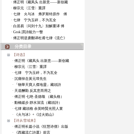
· 傅正明《藏凤头 出新意——新创藏
· 柳宗元〈江雪〉重譯
· 七律 火与冰 弗罗斯特原作 傅
· 七律 宁为玉碎，不为瓦全
· 白居易〈问刘十九〉别解重译 傅
· Grok 譯詩能力一瞥
· 傅正明逆袭翻译杜甫七律《流亡》
分类目录
【诗选】
· 傅正明《藏凤头 出新意——新创藏
· 柳宗元〈江雪〉重譯
· 七律 宁为玉碎，不为瓦全
· 沉痛悼念黃元璋先生
· 「物華天寶人傑地靈」藏頭詩
· 天道酬勤 反其意而用之
· 傅正明 七绝·圣德颂 （藏头格）
· 動橋緩步 靜水深流（藏頭詩）
· 七律 藏頭格 余英時賢光照人寰
· 《火与冰》+《过火焰山》
【诗从雪域来】
· 傅正明长篇小说《狂慧诗僧》出版
· 《西藏流亡詩選》前言