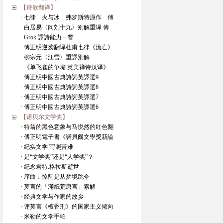
【诗歌翻译】
· 七律 火与冰 弗罗斯特原作 傅
· 白居易〈问刘十九〉别解重译 傅
· Grok 譯詩能力一瞥
· 傅正明逆袭翻译杜甫七律《流亡》
· 柳宗元〈江雪〉重譯別解
· 《单飞雀的争嘴 英美禅诗汉译》
· 傅正明中國古典詩詞英譯選9
· 傅正明中國古典詩詞英譯選8
· 傅正明中國古典詩詞英譯選7
· 傅正明中國古典詩詞英譯選6
【诺贝尔文学奖】
· 特翁的黑色意象与马悦然的红色翻
· 傅正明電子書《諾貝爾文學獎新論
· 纪实文学 写照苦难
· 是“文学奖”还是“人学奖”？
· 纪念君特.格拉斯逝世
· 序曲：惊醒是从梦境跳伞
· 莫言的「滿紙荒唐言」索解
· 经典文学与作家的故乡
· 评莫言《檀香刑》的国家主义倾向
· 米勒的文学手帕