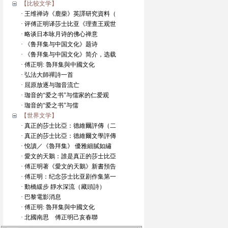
【比较文学】
· 王维禅诗《鹿柴》英譯研究資料（
· 评傅正明译莎士比亚《理查王观世
· 略谈日本咏月诗的佛心禅意
· 《鲁拜集与中国文化》题诗
· 《鲁拜集与中国文化》简介，选载
· 傅正明: 魯拜集與中國文化
· 弘法大師禪詩一首
· 屈原放逐与珈音流亡
· 珈音的“爱之书”与儒家的仁爱观
· 珈音的“爱之书”与儒
【世界文学】
· 真正的莎士比亞：德維爾評傳（二
· 真正的莎士比亞：德維爾文學評傳
· 悅讀／《魯拜集》 優雅細膩如繡
· 愛文的天鵝：誰是真正的莎士比亞
· 傅正明著《愛文的天鵝》新書預告
· 傅正明：纪念莎士比亚剧作集第一
· 動橋緩步 靜水深流（藏頭詩）
· 巴黎電影消息
· 傅正明: 魯拜集與中國文化
· 北國南思 傅正明己亥春聯