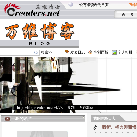
设万维读者为首页
万维
首 页
搜索>>
发表日志
控制面板
个人相册
https://blog.creaders.net/u/4777/
>
复制
>
收藏本页
我的网络日志
我的名片
藝術、權力與開悟