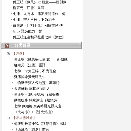
· 傅正明《藏凤头 出新意——新创藏
· 柳宗元〈江雪〉重譯
· 七律 火与冰 弗罗斯特原作 傅
· 七律 宁为玉碎，不为瓦全
· 白居易〈问刘十九〉别解重译 傅
· Grok 譯詩能力一瞥
· 傅正明逆袭翻译杜甫七律《流亡》
分类目录
【诗选】
· 傅正明《藏凤头 出新意——新创藏
· 柳宗元〈江雪〉重譯
· 七律 宁为玉碎，不为瓦全
· 沉痛悼念黃元璋先生
· 「物華天寶人傑地靈」藏頭詩
· 天道酬勤 反其意而用之
· 傅正明 七绝·圣德颂 （藏头格）
· 動橋緩步 靜水深流（藏頭詩）
· 七律 藏頭格 余英時賢光照人寰
· 《火与冰》+《过火焰山》
【诗从雪域来】
· 傅正明长篇小说《狂慧诗僧》出版
· 《西藏流亡詩選》前言