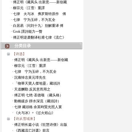
· 傅正明《藏凤头 出新意——新创藏
· 柳宗元〈江雪〉重譯
· 七律 火与冰 弗罗斯特原作 傅
· 七律 宁为玉碎，不为瓦全
· 白居易〈问刘十九〉别解重译 傅
· Grok 譯詩能力一瞥
· 傅正明逆袭翻译杜甫七律《流亡》
分类目录
【诗选】
· 傅正明《藏凤头 出新意——新创藏
· 柳宗元〈江雪〉重譯
· 七律 宁为玉碎，不为瓦全
· 沉痛悼念黃元璋先生
· 「物華天寶人傑地靈」藏頭詩
· 天道酬勤 反其意而用之
· 傅正明 七绝·圣德颂 （藏头格）
· 動橋緩步 靜水深流（藏頭詩）
· 七律 藏頭格 余英時賢光照人寰
· 《火与冰》+《过火焰山》
【诗从雪域来】
· 傅正明长篇小说《狂慧诗僧》出版
· 《西藏流亡詩選》前言