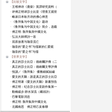
【比较文学】
· 王维禅诗《鹿柴》英譯研究資料（
· 评傅正明译莎士比亚《理查王观世
· 略谈日本咏月诗的佛心禅意
· 《鲁拜集与中国文化》题诗
· 《鲁拜集与中国文化》简介，选载
· 傅正明: 魯拜集與中國文化
· 弘法大師禪詩一首
· 屈原放逐与珈音流亡
· 珈音的“爱之书”与儒家的仁爱观
· 珈音的“爱之书”与儒
【世界文学】
· 真正的莎士比亞：德維爾評傳（二
· 真正的莎士比亞：德維爾文學評傳
· 悅讀／《魯拜集》 優雅細膩如繡
· 愛文的天鵝：誰是真正的莎士比亞
· 傅正明著《愛文的天鵝》新書預告
· 傅正明：纪念莎士比亚剧作集第一
· 動橋緩步 靜水深流（藏頭詩）
· 巴黎電影消息
· 傅正明: 魯拜集與中國文化
· 北國南思 傅正明己亥春聯