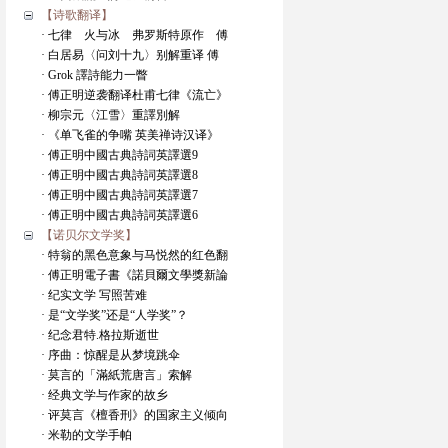
【诗歌翻译】
· 七律 火与冰 弗罗斯特原作 傅
· 白居易〈问刘十九〉别解重译 傅
· Grok 譯詩能力一瞥
· 傅正明逆袭翻译杜甫七律《流亡》
· 柳宗元〈江雪〉重譯別解
· 《单飞雀的争嘴 英美禅诗汉译》
· 傅正明中國古典詩詞英譯選9
· 傅正明中國古典詩詞英譯選8
· 傅正明中國古典詩詞英譯選7
· 傅正明中國古典詩詞英譯選6
【诺贝尔文学奖】
· 特翁的黑色意象与马悦然的红色翻
· 傅正明電子書《諾貝爾文學獎新論
· 纪实文学 写照苦难
· 是“文学奖”还是“人学奖”？
· 纪念君特.格拉斯逝世
· 序曲：惊醒是从梦境跳伞
· 莫言的「滿紙荒唐言」索解
· 经典文学与作家的故乡
· 评莫言《檀香刑》的国家主义倾向
· 米勒的文学手帕