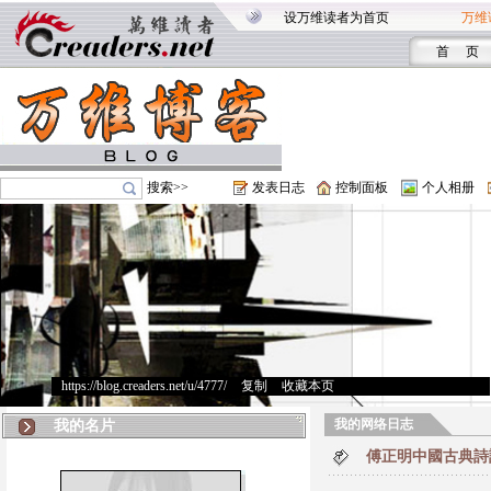
设万维读者为首页
万维
首 页
搜索>>
发表日志
控制面板
个人相册
https://blog.creaders.net/u/4777/
>
复制
>
收藏本页
我的网络日志
我的名片
傅正明中國古典詩