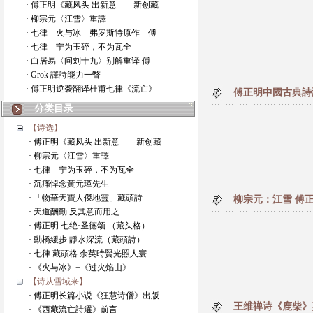
· 傅正明《藏凤头 出新意——新创藏
· 柳宗元〈江雪〉重譯
· 七律 火与冰 弗罗斯特原作 傅
· 七律 宁为玉碎，不为瓦全
· 白居易〈问刘十九〉别解重译 傅
· Grok 譯詩能力一瞥
· 傅正明逆袭翻译杜甫七律《流亡》
傅正明中國古典詩
分类目录
【诗选】
· 傅正明《藏凤头 出新意——新创藏
· 柳宗元〈江雪〉重譯
· 七律 宁为玉碎，不为瓦全
· 沉痛悼念黃元璋先生
· 「物華天寶人傑地靈」藏頭詩
柳宗元：江雪 傅
· 天道酬勤 反其意而用之
· 傅正明 七绝·圣德颂 （藏头格）
· 動橋緩步 靜水深流（藏頭詩）
· 七律 藏頭格 余英時賢光照人寰
· 《火与冰》+《过火焰山》
【诗从雪域来】
· 傅正明长篇小说《狂慧诗僧》出版
王维禅诗《鹿柴》
· 《西藏流亡詩選》前言