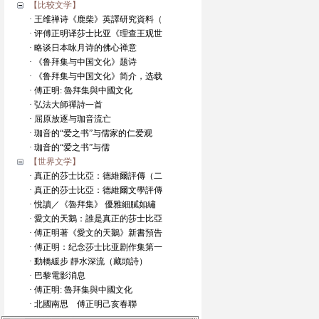
【比较文学】
· 王维禅诗《鹿柴》英譯研究資料（
· 评傅正明译莎士比亚《理查王观世
· 略谈日本咏月诗的佛心禅意
· 《鲁拜集与中国文化》题诗
· 《鲁拜集与中国文化》简介，选载
· 傅正明: 魯拜集與中國文化
· 弘法大師禪詩一首
· 屈原放逐与珈音流亡
· 珈音的“爱之书”与儒家的仁爱观
· 珈音的“爱之书”与儒
【世界文学】
· 真正的莎士比亞：德維爾評傳（二
· 真正的莎士比亞：德維爾文學評傳
· 悅讀／《魯拜集》 優雅細膩如繡
· 愛文的天鵝：誰是真正的莎士比亞
· 傅正明著《愛文的天鵝》新書預告
· 傅正明：纪念莎士比亚剧作集第一
· 動橋緩步 靜水深流（藏頭詩）
· 巴黎電影消息
· 傅正明: 魯拜集與中國文化
· 北國南思 傅正明己亥春聯