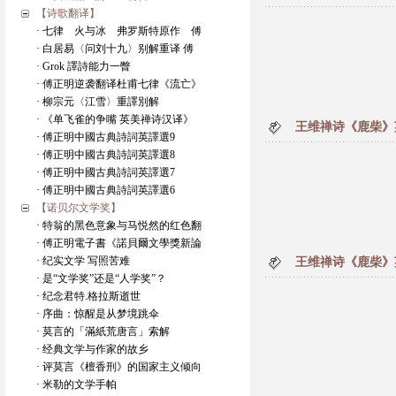
【诗歌翻译】
· 七律 火与冰 弗罗斯特原作 傅
· 白居易〈问刘十九〉别解重译 傅
· Grok 譯詩能力一瞥
· 傅正明逆袭翻译杜甫七律《流亡》
· 柳宗元〈江雪〉重譯別解
· 《单飞雀的争嘴 英美禅诗汉译》
王维禅诗《鹿柴》
· 傅正明中國古典詩詞英譯選9
· 傅正明中國古典詩詞英譯選8
· 傅正明中國古典詩詞英譯選7
· 傅正明中國古典詩詞英譯選6
【诺贝尔文学奖】
· 特翁的黑色意象与马悦然的红色翻
· 傅正明電子書《諾貝爾文學獎新論
· 纪实文学 写照苦难
王维禅诗《鹿柴》
· 是“文学奖”还是“人学奖”？
· 纪念君特.格拉斯逝世
· 序曲：惊醒是从梦境跳伞
· 莫言的「滿紙荒唐言」索解
· 经典文学与作家的故乡
· 评莫言《檀香刑》的国家主义倾向
· 米勒的文学手帕