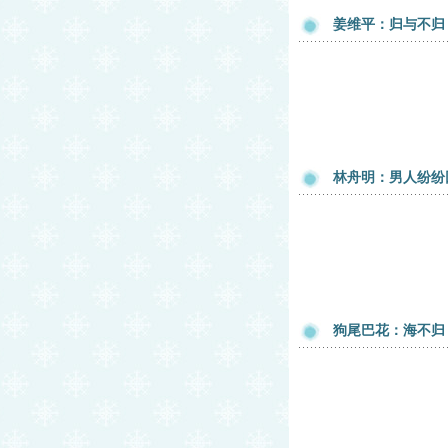
姜维平：归与不归
林舟明：男人纷纷回国
狗尾巴花：海不归