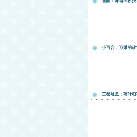
雪融：海龟出轨找
小百合：万维的政
三都瓠瓜：落叶归