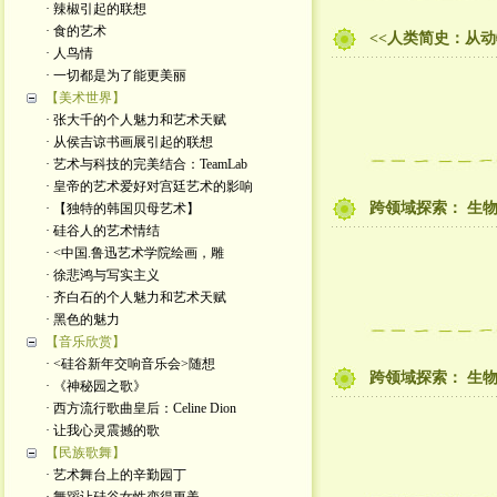
· 辣椒引起的联想
· 食的艺术
<<人类简史：从
· 人鸟情
· 一切都是为了能更美丽
【美术世界】
· 张大千的个人魅力和艺术天赋
· 从侯吉谅书画展引起的联想
· 艺术与科技的完美结合：TeamLab
· 皇帝的艺术爱好对宫廷艺术的影响
跨领域探索： 生物科
· 【独特的韩国贝母艺术】
· 硅谷人的艺术情结
· <中国.鲁迅艺术学院绘画，雕
· 徐悲鸿与写实主义
· 齐白石的个人魅力和艺术天赋
· 黑色的魅力
【音乐欣赏】
· <硅谷新年交响音乐会>随想
跨领域探索： 生
· 《神秘园之歌》
· 西方流行歌曲皇后：Celine Dion
· 让我心灵震撼的歌
【民族歌舞】
· 艺术舞台上的辛勤园丁