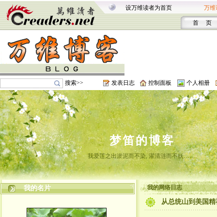
设万维读者为首页
万维
首 页
搜索>>
发表日志
控制面板
个人相册
梦笛的博客
我爱莲之出淤泥而不染, 濯清涟而不妖…….
我的网络日志
我的名片
从总统山到美国精