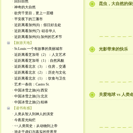
· 回归自然
昆虫，大自然的保
· 神奇的大自然
· 欲穷千里目，更上一层楼
· 平安夜下的三藩市
· 近距离看加州(8)：假日好去处
· 近距离看加州(7): 硅谷华人
· 近距离看加州(6):加州的艺术节
【旅游天地】
· St.Louis:一个有故事的美丽城市
光影带来的快乐
· 近距离看芝加哥（2）：人文艺术
· 近距离看芝加哥（1）: 自然风貌
· 近距离看北京（3）：住房，交通
· 近距离看北京（2）：历史与文化
· 近距离看北京（1）：饮食与卫生
· 艺术一条街：Castro St.
· 中国冰雪之旅(4):西安
关爱地球 vs 人类
· 中国冰雪之旅(3):北京
· 中国冰雪之旅(2):桂林
【读书有感】
· 人类从智人到神人的演变
· 今夜星光灿烂
· <<人类简史：从动物到上帝
· 游走于虚幻与真实的世界里