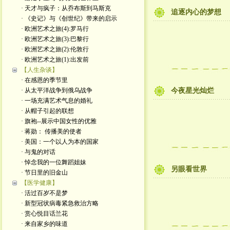
· 天才与疯子：从乔布斯到马斯克
追逐内心的梦想
· 《史记》与《创世纪》带来的启示
· 欧洲艺术之旅(4):罗马行
· 欧洲艺术之旅(3):巴黎行
· 欧洲艺术之旅(2):伦敦行
· 欧洲艺术之旅(1):出发前
【人生杂谈】
· 在感恩的季节里
· 从太平洋战争到俄乌战争
今夜星光灿烂
· 一场充满艺术气息的婚礼
· 从帽子引起的联想
· 旗袍--展示中国女性的优雅
· 蒋勋： 传播美的使者
· 美国：一个以人为本的国家
· 与鬼的对话
· 悼念我的一位舞蹈姐妹
另眼看世界
· 节日里的旧金山
【医学健康】
· 活过百岁不是梦
· 新型冠状病毒紧急救治方略
· 赏心悦目话兰花
· 来自家乡的味道